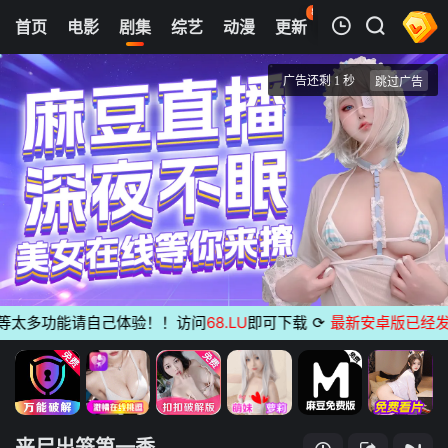
89
首页
电影
剧集
综艺
动漫
更新
热榜
APP
我的观影记录
丧尸出笼第一季
1
清空
太多功能请自己体验！！访问
68.LU
即可下载
⟳
最新安卓版已经发布
无
丧尸出笼第一季