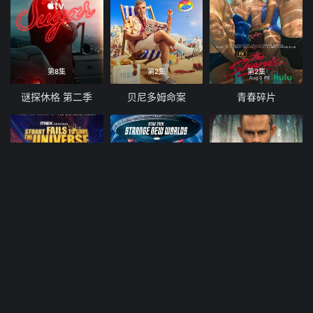
第8集
第2集
第2集
谜探休格 第二季
贝尼多姆命案
青春碎片
第3集
第3集
第1集
斯图尔特未能拯救宇宙
星际迷航，奇异新世界第四季
图书馆员：下一章 第二季