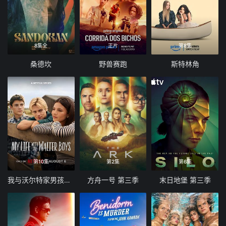
8集全
正片
第8集
桑德坎
野兽赛跑
斯特林角
第10集
第2集
第6集
我与沃尔特家男孩的生活 第三季
方舟一号 第三季
末日地堡 第三季