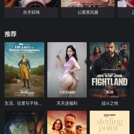
杀手妈咪
公寓黑风暴
推荐
第6集
注册送8888
第2集
生活、拉里与不快乐的追求：一部美国史
天天送福利
战斗之地