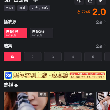
2021
欧美
剧情
/
动作
2.0
7245
播放源
全部
自营1线
自营2线
10个视频
10个视频
选集
全部
1
2
3
4
5
热播🔥
第3集
第9集