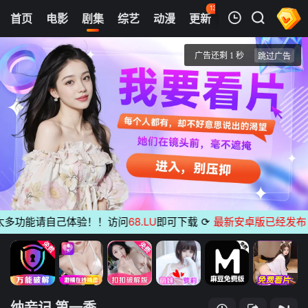
134
首页
电影
剧集
综艺
动漫
更新
热榜
APP
我的观影记录
纳妾记 第一季
第01集
清空
功能请自己体验！！访问
68.LU
即可下载
⟳
最新安卓版已经发布
无广
纳妾记 第一季