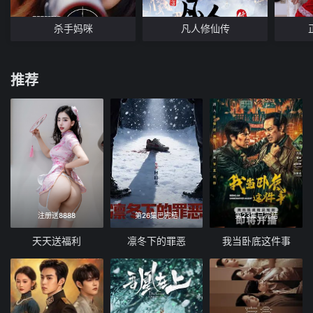
杀手妈咪
凡人修仙传
推荐
注册送8888
第26集已完结
第23集已完结
天天送福利
凛冬下的罪恶
我当卧底这件事