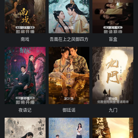
第14集
第08集
第13集
南戏
吾凰在上之凤御四方
盲盒
第17集
第21集
第19集
夜语记
御廷谣
九门