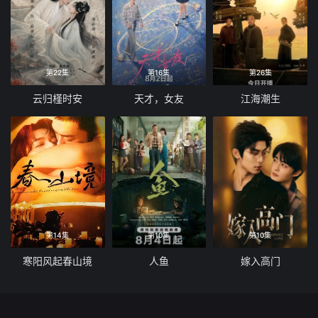
第22集
第16集
第26集
云归槿时安
天才，女友
江海潮生
第14集
第10集
第10集
寒阳风起春山境
人鱼
嫁入高门