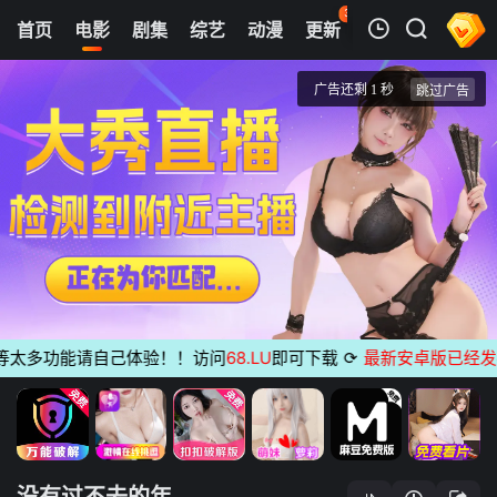
35
首页
电影
剧集
综艺
动漫
更新
热榜
APP
我的观影记录
没有过不去的年
蓝光1080P
清空
太多功能请自己体验！！访问
68.LU
即可下载
⟳
最新安卓版已经发布
无
没有过不去的年