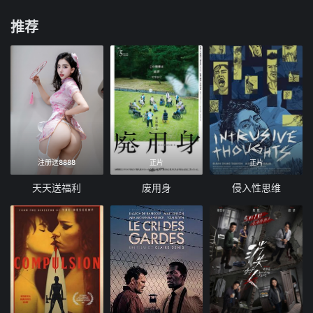
推荐
注册送8888
正片
正片
天天送福利
废用身
侵入性思维