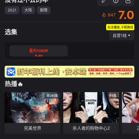
2021
大陆
剧情
7.0
947
无法播放,卡顿换线
选集
自营1线
蓝光1080P
热播🔥
第281集
第6集
完美世界
杀人者的购物中心2