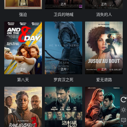
正片
正片
正片
强迫
卫兵的呐喊
消失的人
正片
正片
正片
第八天
罗宾汉之死
爱无退路