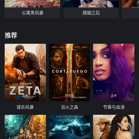
公寓黑风暴
婚姻之后
推荐
正片
已完结
正片
谍杀风暴
浴火之森
节奏与血液