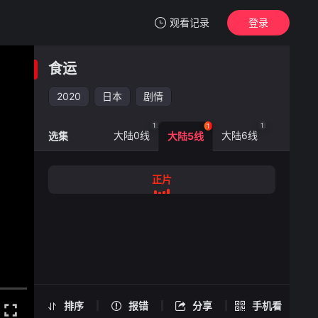
观看记录
登录
我的观影记录
食运
食运
正片
2020
日本
剧情
清空
1
1
1
大陆0线
大陆6线
选集
大陆5线
食运 -正片
正片
手机扫一扫继续看
排序
报错
分享
手机看