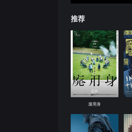
推荐
正片
废用身