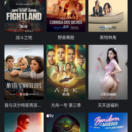
第2集
正片
第8集
战斗之地
野兽赛跑
斯特林角
第10集
第2集
注册送8888
我与沃尔特家男孩的生活 第三季
方舟一号 第三季
天天送福利