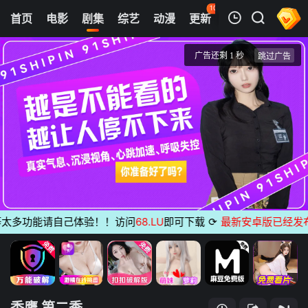
102
首页
电影
剧集
综艺
动漫
更新
热榜
APP
我的观影记录
秃鹰 第二季
第01集
清空
多功能请自己体验！！访问
68.LU
即可下载
⟳
最新安卓版已经发布
无
秃鹰 第二季