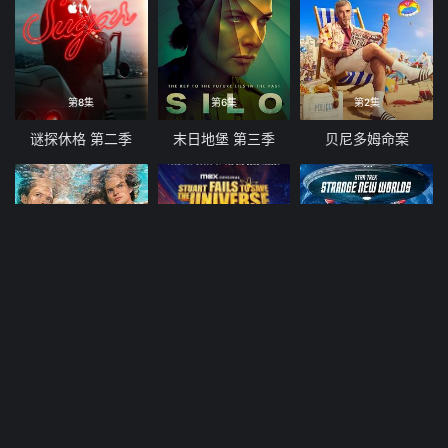
第8集
第6集
第2集
谜探休格 第二季
末日地堡 第三季
贝尼多姆命案
第2集
第3集
第3集
青春碎片
斯图尔特未能拯救宇宙
星际迷航，奇异新世界第四季