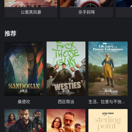
公寓黑风暴
杀手妈咪
推荐
8集全
第5集
第6集
桑德坎
西区帮派
生活、拉里与不快乐的追求：一部美国史