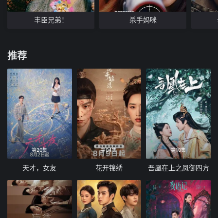
丰臣兄弟！
杀手妈咪
推荐
第20集
第04集
第10集
天才，女友
花开锦绣
吾凰在上之凤御四方