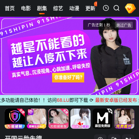
111
首页
电影
剧集
综艺
动漫
更新
热榜
APP
我的观影记录
开国元勋朱德
第01集
清空
功能请自己体验！！访问
68.LU
即可下载
⟳
最新安卓版已经发布
无广告
开国元勋朱德