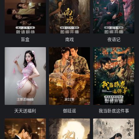
第14集
第15集
第18集
盲盒
南戏
夜语记
注册送8888
第22集
第23集已完结
天天送福利
御廷谣
我当卧底这件事