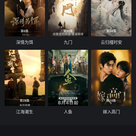
第6集
第20集
第24集
深情为饵
九门
云归槿时安
第28集
第11集
第10集
江海潮生
人鱼
嫁入高门