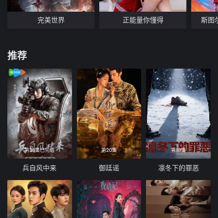
完美世界
正能量你懂得
斯图
推荐
第36集已完结
第20集
第18集
兵自风中来
御廷谣
凛冬下的罪恶