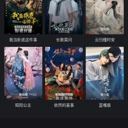
第23集已完结
第24集已完结
第20集
我当卧底这件事
长歌莫问
云归槿时安
第18集
第30集已完结
第11集
昭阳公主
依然的喜事
蓝嘴唇