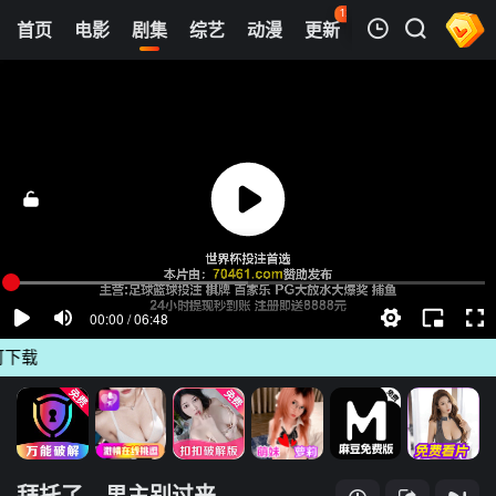
121
首页
电影
剧集
综艺
动漫
更新
热榜
APP
我的观影记录
拜托了，男主别过来
第01集
清空
载
拜托了，男主别过来