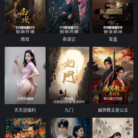
第13集
第16集
第12集
南戏
夜语记
盲盒
注册送8888
第18集
第15集已完结
天天送福利
九门
幽冥教主是公主