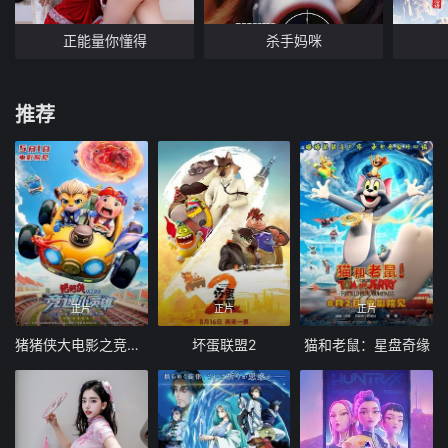
正能量你懂得
杀手妈咪
推荐
正片
正片
正片
猪猪侠大电影之竞速小英雄
坏蛋联盟2
猫和老鼠：星盘奇缘