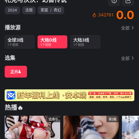
2024
法国
家庭
/
奇幻
0.0
342761
播放源
全部
全球3线
大陆0线
大陆3线
1个视频
1个视频
1个视频
选集
全部
正片
热播🔥
直播中
第3集