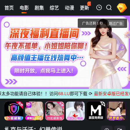
135
首页
电影
剧集
综艺
动漫
更新
热榜
APP
我的观影记录
札克与沃沃：幻兽传说
正片
清空
太多功能请自己体验！！访问
68.LU
即可下载
⟳
最新安卓版已经发布
无
札克与沃沃：幻兽传说