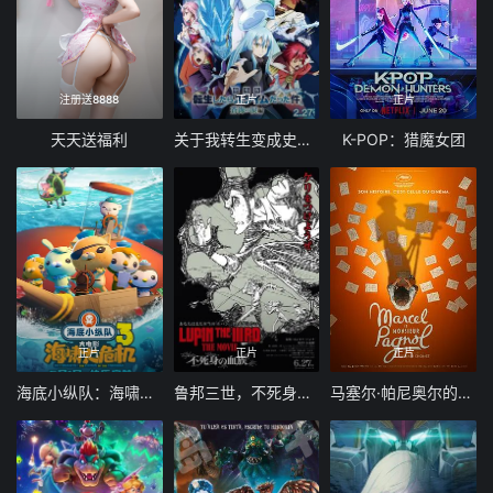
注册送8888
正片
正片
天天送福利
关于我转生变成史莱姆这档事苍海之泪篇-劇場版
K-POP：猎魔女团
正片
正片
正片
海底小纵队：海啸大危机
鲁邦三世，不死身的血族
马塞尔·帕尼奥尔的华丽人生