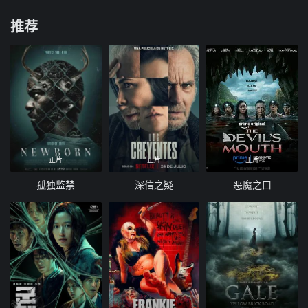
推荐
正片
正片
正片
孤独监禁
深信之疑
恶魔之口