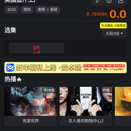
2025
德国
剧情
/
悬疑
0.0
789096
无法播放,卡顿换线
选集
大陆0线
正片
热播🔥
第281集
第6集
完美世界
杀人者的购物中心2