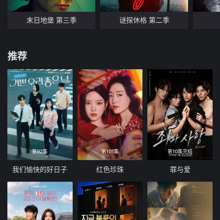
末日地堡 第三季
谜探休格 第二季
推荐
第92集
第101集
第10集完结
我们愉快的好日子
红色珍珠
罪与爱