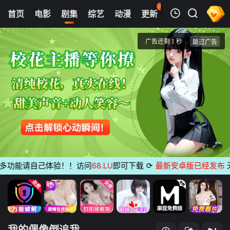
45
首页
电影
剧集
综艺
动漫
更新
热榜
APP
我的观影记录
我的偶像倒追我
第1集
清空
功能请自己体验！！访问
68.LU
即可下载
⟳
最新安卓版已经发布
无广告
我的偶像倒追我