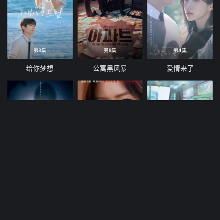
第8集
第8集
第4集
给你梦想
公寓黑风暴
爱情来了
第10集
第2集
第12集
婚姻之后
杀手妈咪
明天也要上班！