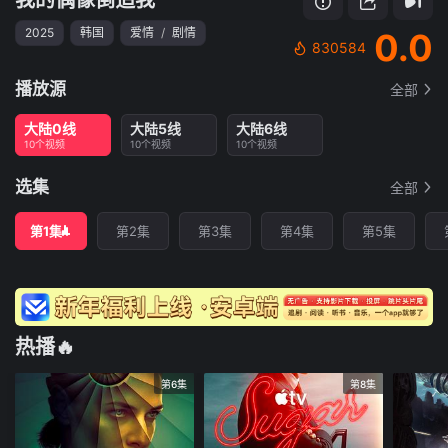
2025
韩国
爱情
/
剧情
0.0
830584
播放源
全部
大陆0线
大陆5线
大陆6线
10个视频
10个视频
10个视频
选集
全部
第1集
第2集
第3集
第4集
第5集
热播🔥
第6集
第8集