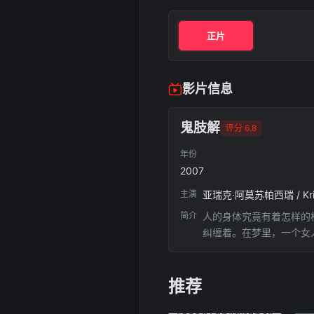
正片
影片信息
鬼肢解
评分 6.8
年份
2007
主演
亚瑞克·阿莫苏帕西瑞 / Kritteera 
简介
人的身体究竟有着怎样的构成
纠缠着。在梦里，一个女
在崇的身上得到了体现，
解脱也为了找到真相，崇
推荐