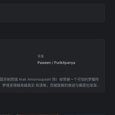
导演
Paween / Purikitpanya
Arak Amornsupasiri 饰）经常被一个可怕的梦魇所
，梦境变得越来越真实 和清晰，而被肢解的痕迹与痛感也渐渐的
梦境正是梦中的女人所为，她在向自己寻求帮助。为了从痛苦中
想？目前，一切的答案尚在迷雾之中。