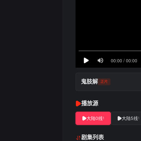
鬼肢解
正片
播放源
大陆0线
大陆5线
1
1
剧集列表