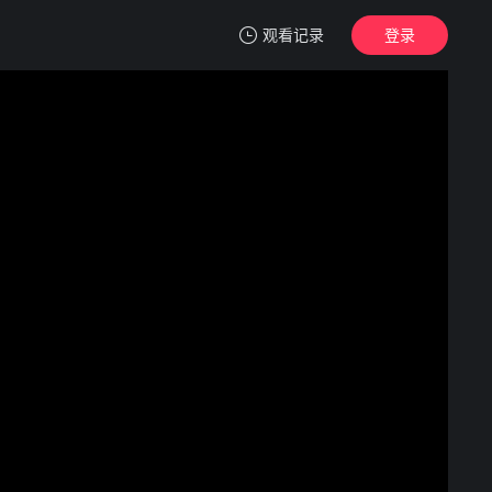
观看记录
登录
我的观影记录
鬼肢解
正片
清空