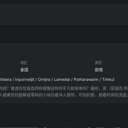
地区
类型
泰国
剧情
/ Inpornwijit / Ornjira / Lamwilai / Patharawarin / Timkul
？难道仅仅是血肉和骨骼这样的平凡和简单吗？最经，崇（亚瑞克·阿莫苏帕西瑞 
人被痛苦的肢解成零碎的小块后被冲入厕所。可怕的是，随着时间的流逝
梦境和现实逐渐混淆。 在寻求心理医生的帮助无果后，崇察觉到或许
开始了漫漫寻凶路。凶手是真的存在吗？亦或只是崇神经错落后产生的臆