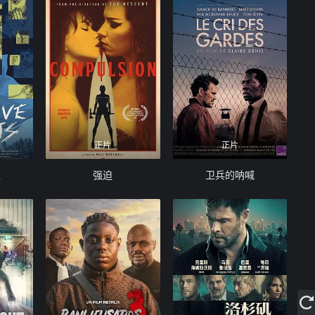
正片
正片
维
强迫
卫兵的呐喊