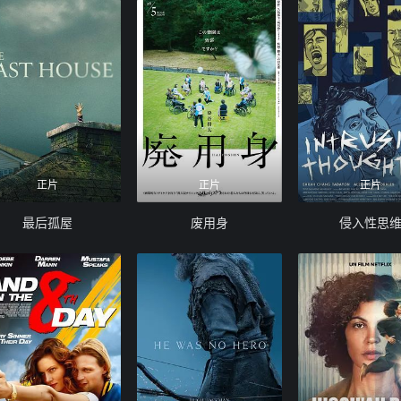
正片
正片
正片
最后孤屋
废用身
侵入性思