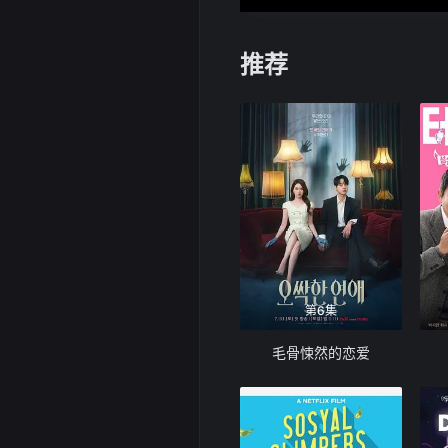
推荐
第6集
毛骨悚然的恋爱