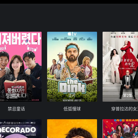
正片
正片
第2集
禁忌童话
低弧慢球
穿普拉达的女