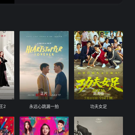
正片
高清版
王2
永远心跳漏一拍
功夫女足