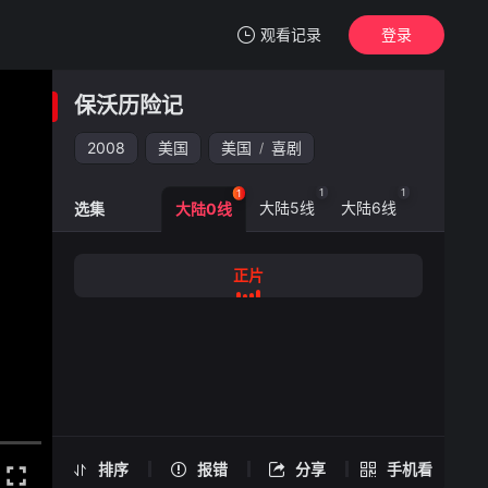
观看记录
登录
我的观影记录
保沃历险记
保沃历险记
正片
2008
美国
美国
喜剧
/
清空
1
1
1
大陆5线
大陆6线
选集
大陆0线
保沃历险记 -正片
正片
手机扫一扫继续看
排序
报错
分享
手机看