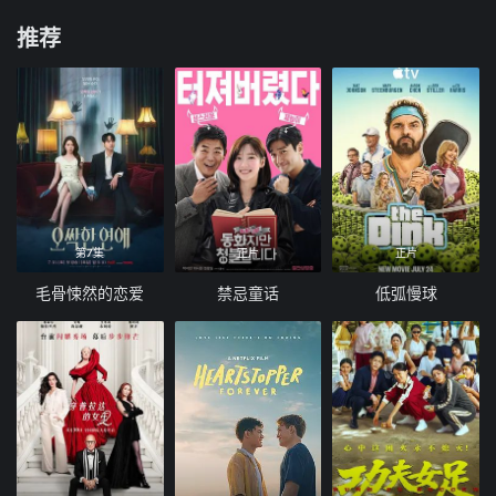
推荐
第7集
正片
正片
毛骨悚然的恋爱
禁忌童话
低弧慢球