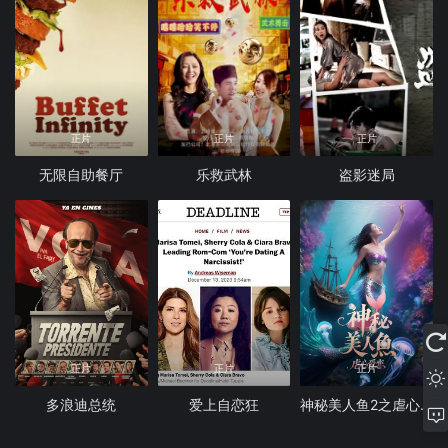
正片
正片
正片
无限自助餐厅
乐救武林
盗影迷局
正片
正片
正片
多浪迪总统
爱上自恋狂
神秘美人鱼2之虐心爱恋