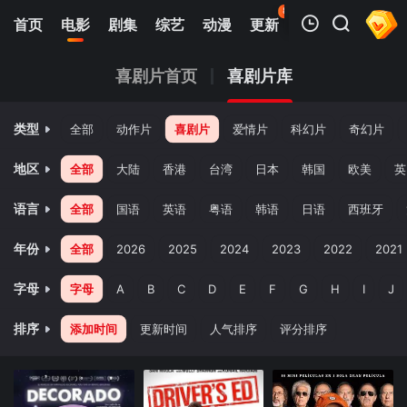
87
首页
电影
剧集
综艺
动漫
更新
热榜
APP
我的观影记录
喜剧片首页
喜剧片库
类型
全部
动作片
喜剧片
爱情片
科幻片
奇幻片
地区
全部
大陆
香港
台湾
日本
韩国
欧美
英
语言
全部
国语
英语
粤语
韩语
日语
西班牙
暂无观看影片的记录
年份
全部
2026
2025
2024
2023
2022
2021
字母
字母
A
B
C
D
E
F
G
H
I
J
排序
添加时间
更新时间
人气排序
评分排序