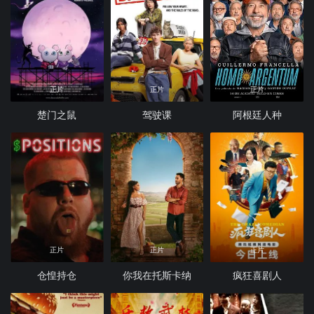
正片
正片
正片
楚门之鼠
驾驶课
阿根廷人种
正片
正片
正片
仓惶持仓
你我在托斯卡纳
疯狂喜剧人