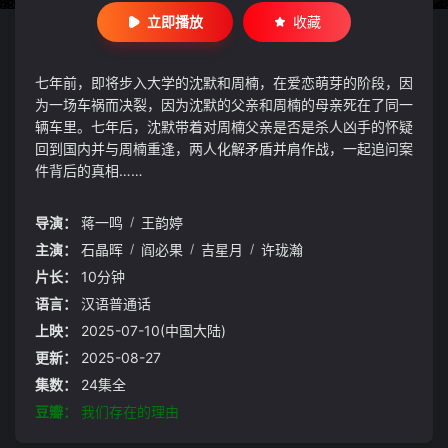
立即播放
收藏
七年前，即将步入大学的沈默和周楠，在爱恋萌芽的阶段，因
为一场车祸而决裂，因为沈默的父亲和周楠的母亲死在了同一
辆车里。七年后，沈默带着对周楠父亲是否是杀人凶手的怀疑
回到国内并与周楠重逢，两人化解矛盾并肩作战，一起追问案
件背后的真相……
导演：
蒋一鸣
/
王韵婷
主演：
石晶晖
/
阎必果
/
吉星月
/
许珑瀚
片长：
10分钟
语言：
汉语普通话
上映：
2025-07-10(中国大陆)
更新：
2025-08-27
集数：
24集全
豆瓣：
我们存在的理由