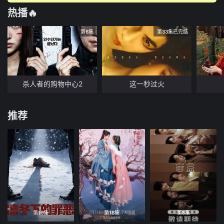
热播🔥
第6集
第33集已完结
杀人者的购物中心2
这一秒过火
推荐
第16集
第18集
第8集