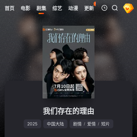
99
首页
电影
剧集
综艺
动漫
更新
热榜
APP
我的观影记录
暂无观看影片的记录
我们存在的理由
2025
中国大陆
剧情
爱情
短片
/
/