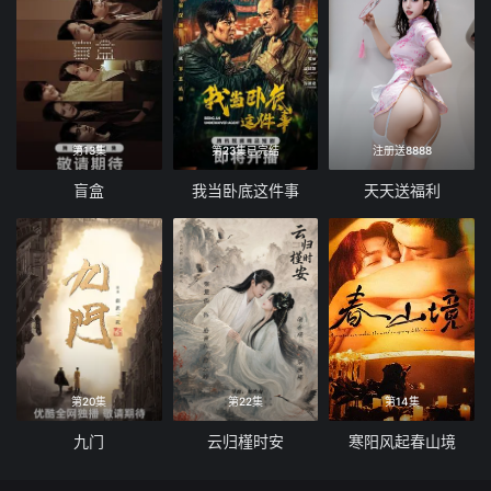
第13集
第23集已完结
注册送8888
盲盒
我当卧底这件事
天天送福利
第20集
第22集
第14集
九门
云归槿时安
寒阳风起春山境