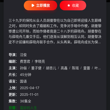
立即播放
收藏
三十九岁的保险从业人员胡曼黎在以为自己即将迎接人生巅峰
之时，却同时失去了婚姻和工作。竞争对手暗中作梗，胡曼黎
惨遭公司开除，而始作俑者竟是二十八岁的薛晓舟。胡曼黎在
与薛晓舟几番交手后，他们逐渐从误解到相互认同，胡曼黎决
定不计前嫌和薛晓舟联手合作，从头再来。薛晓舟成长为保险
业界不容小觑的金牌销冠，胡曼黎也决定回归自己的事业主
场。
导演：
汪俊
编剧：
费慧君
/
李晓亮
主演：
孙俪
/
董子健
/
胡杏儿
/
高鑫
/
陈瑶
/
童蕾
/
叶青
/
康
片长：
45分钟
语言：
国语
上映：
2025-04-17
更新：
2025-11-01
集数：
36集全
豆瓣：
蛮好的人生