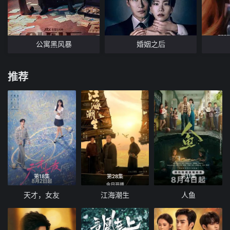
公寓黑风暴
婚姻之后
推荐
第18集
第28集
第11集
天才，女友
江海潮生
人鱼