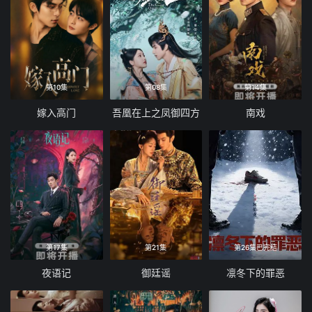
第10集
第08集
第14集
嫁入高门
吾凰在上之凤御四方
南戏
第17集
第21集
第26集已完结
夜语记
御廷谣
凛冬下的罪恶