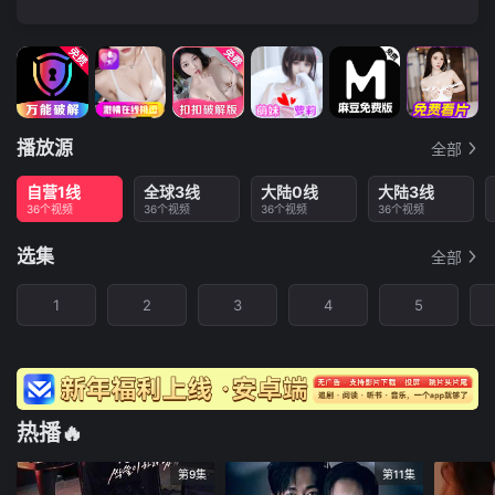
播放源
全部
自营1线
全球3线
大陆0线
大陆3线
36个视频
36个视频
36个视频
36个视频
选集
全部
1
2
3
4
5
热播🔥
第9集
第11集