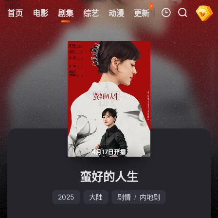
45
首页
电影
剧集
综艺
动漫
更新
热榜
APP
我的观影记录
暂无观看影片的记录
蛮好的人生
2025
大陆
剧情
内地剧
/