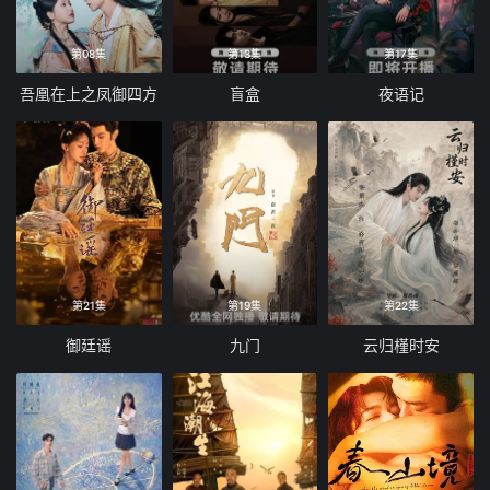
第08集
第13集
第17集
吾凰在上之凤御四方
盲盒
夜语记
第21集
第19集
第22集
御廷谣
九门
云归槿时安