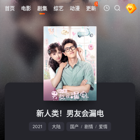
126
首页
电影
剧集
综艺
动漫
更新
热榜
APP
我的观影记录
暂无观看影片的记录
新人类！男友会漏电
2021
大陆
国产
剧情
爱情
/
/