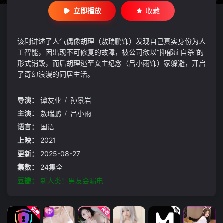
立即播放
收藏
该剧讲述了人气偶像胡理（敖瑞鹏饰）发现自己真实身份为人
工智能，因出现不可修复的故障，被公司欲以“抑郁症自杀”的
形式销毁，而后胡理逃至女主纪念（吕小雨饰）家躲避，开启
了奇幻浪漫的同居生活。
导演：
谭友业
/
孙景岩
主演：
敖瑞鹏
/
吕小雨
语言：
国语
上映：
2021
更新：
2025-08-27
集数：
24集全
豆瓣：
新人类！男友会漏电