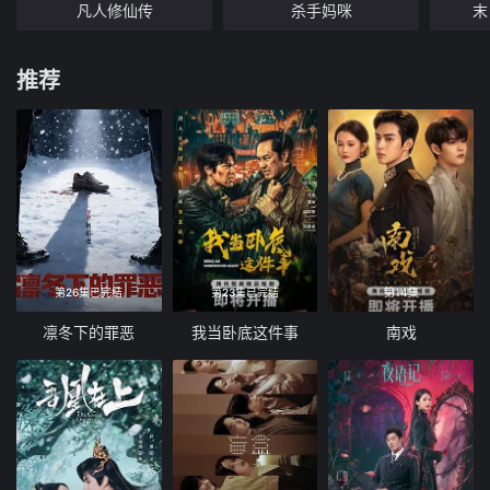
凡人修仙传
杀手妈咪
末
推荐
第26集已完结
第23集已完结
第14集
凛冬下的罪恶
我当卧底这件事
南戏