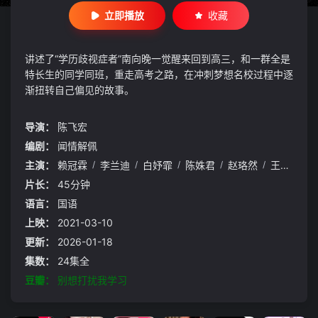
立即播放
收藏
讲述了“学历歧视症者”南向晚一觉醒来回到高三，和一群全是
特长生的同学同班，重走高考之路，在冲刺梦想名校过程中逐
渐扭转自己偏见的故事。
导演：
陈飞宏
编剧：
闻情解佩
主演：
赖冠霖
/
李兰迪
/
白妤霏
/
陈姝君
/
赵珞然
/
王润泽
/
片长：
45分钟
语言：
国语
上映：
2021-03-10
更新：
2026-01-18
集数：
24集全
豆瓣：
别想打扰我学习