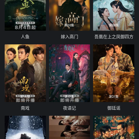
第11集
第10集
第08集
人鱼
嫁入高门
吾凰在上之凤御四方
第14集
第17集
第21集
南戏
夜语记
御廷谣