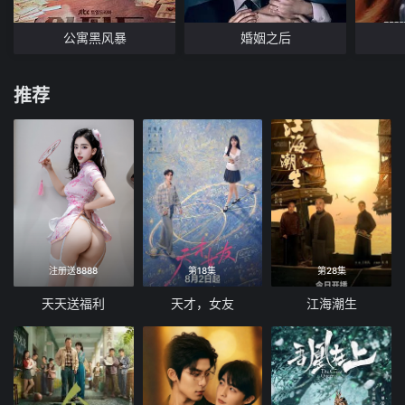
公寓黑风暴
婚姻之后
推荐
注册送8888
第18集
第28集
天天送福利
天才，女友
江海潮生