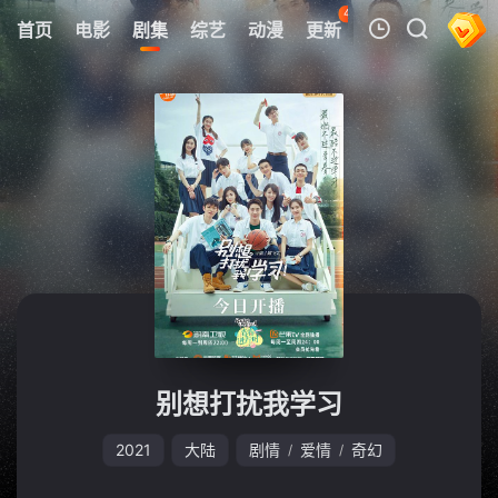
44
首页
电影
剧集
综艺
动漫
更新
热榜
APP
我的观影记录
暂无观看影片的记录
别想打扰我学习
2021
大陆
剧情
爱情
奇幻
/
/