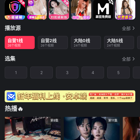
播放源
全部
自营1线
自营2线
大陆0线
大陆5线
26个视频
26个视频
24个视频
24个视频
选集
全部
1
2
3
4
5
热播🔥
第9集
第11集