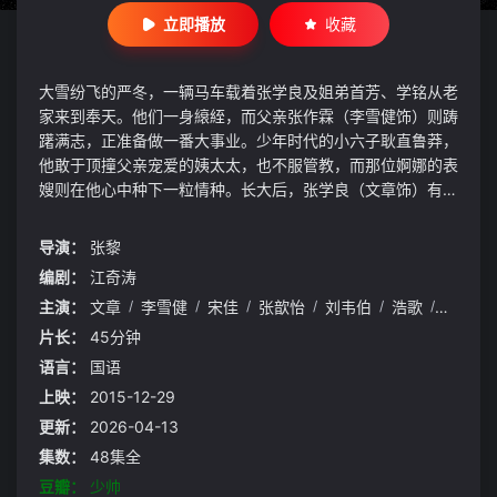
立即播放
收藏
大雪纷飞的严冬，一辆马车载着张学良及姐弟首芳、学铭从老
家来到奉天。他们一身縗絰，而父亲张作霖（李雪健饰）则踌
躇满志，正准备做一番大事业。少年时代的小六子耿直鲁莽，
他敢于顶撞父亲宠爱的姨太太，也不服管教，而那位婀娜的表
嫂则在他心中种下一粒情种。长大后，张学良（文章饰）有着
一般纨绔子弟的豪夸，同时也具备将门虎子的特性。在风起云
涌的年代，张作霖作为一方霸主周旋在冯德麟、汤玉麟、中央
导演：
张黎
军阀乃至日本人之间，他从草莽登坛拜相，荣耀至极时灰飞烟
编剧：
江奇涛
灭。而被冠以少帅名头的张学良，他的一生有于凤至（宋佳
主演：
文章
/
李雪健
/
宋佳
/
张歆怡
/
刘韦伯
/
浩歌
/
汤晶媚
饰）、赵四（张歆怡饰）等红颜美人装点，亦有家国仇恨的重
任跟随毕生。一代传奇人物的人生，伴随着时代的怒涛起伏不
片长：
45分钟
定……
语言：
国语
上映：
2015-12-29
更新：
2026-04-13
集数：
48集全
豆瓣：
少帅