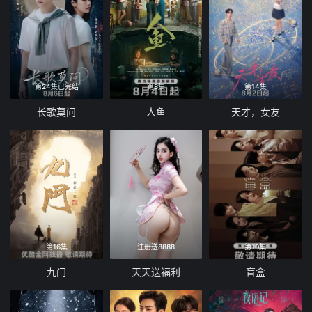
第24集已完结
第8集
第14集
长歌莫问
人鱼
天才，女友
第16集
注册送8888
第10集
九门
天天送福利
盲盒