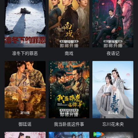
第16集
第12集
第14集
凛冬下的罪恶
南戏
夜语记
第19集
第23集已完结
第24集
御廷谣
我当卧底这件事
忘川花未央