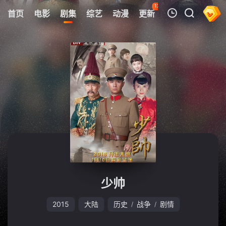
126
首页
电影
剧集
综艺
动漫
更新
热榜
APP
我的观影记录
暂无观看影片的记录
少帅
2015
大陆
历史
战争
剧情
/
/