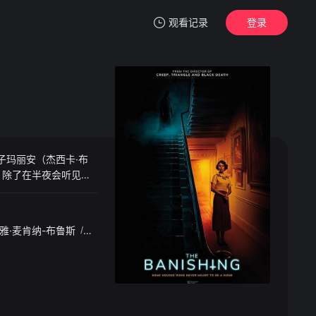
观看记录
登录
我的观影记录
子玛丽安（杰西卡·布
暂无观看影片的记录
，除了在半夜会听见呢
斯和玛丽安不得不寻
还有它可怕且惊人的过
雅·麦肯纳-布鲁斯
/
詹姆斯·斯旺顿
/
柯基·法尔考