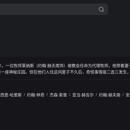
事件，一位牧师莱纳斯（约翰·赫夫南饰）被教会任命为代理牧师，他带着妻
进一座神秘庄园。但在他们入住这间屋子不久后，奇怪事情接二连三发生
身影，女儿小爱的行为也越来越陌生，随着被骚扰的次数越来越多，莱纳
·哈里斯饰）帮忙。他们必须一起揭开真相，找出这栋房子的超自然力量
西恩·哈里斯
/
约翰·林奇
/
杰森·索普
/
亚当·赫吉尔
/
约翰·赫夫南
/
安