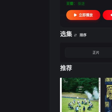
豆瓣：
驱逐
立即播放
选集
排序
正片
推荐