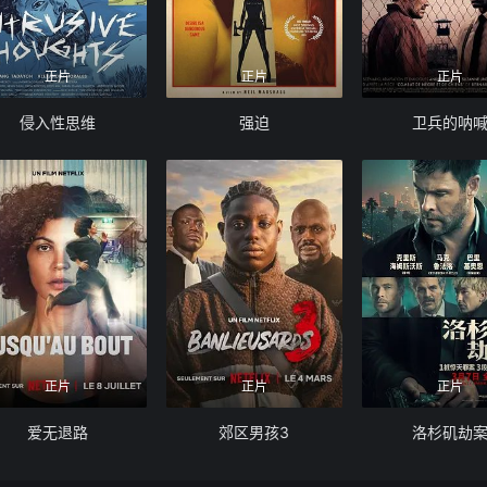
正片
正片
正片
侵入性思维
强迫
卫兵的呐
正片
正片
正片
爱无退路
郊区男孩3
洛杉矶劫