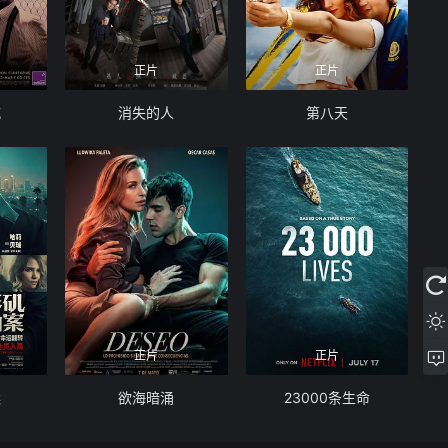
正片
正片
喊
消失的人
第八天
正片
正片
案
欲海暗涌
23000条生命