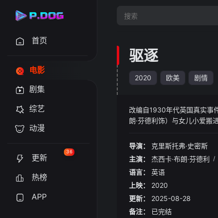
首页
驱逐
电影
2020
欧美
剧情
剧集
综艺
改编自1930年代英国真实
朗·芬德利饰）与女儿小爱搬
动漫
喃声，还会看见陌生的修道士
求著名的捉鬼专家哈利（西恩
导演：
克里斯托弗·史密斯
去……
36
更新
主演：
杰西卡·布朗·芬德利
/
语言：
英语
热榜
上映：
2020
APP
更新：
2025-08-28
备注：
已完结