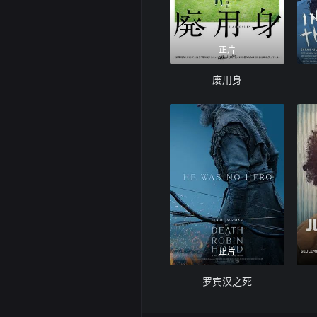
正片
废用身
正片
罗宾汉之死