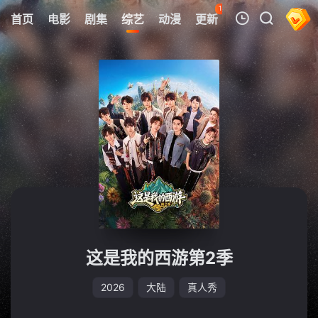
111
首页
电影
剧集
综艺
动漫
更新
热榜
APP
我的观影记录
暂无观看影片的记录
这是我的西游第2季
2026
大陆
真人秀