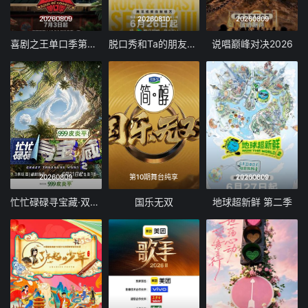
20260809
20260810
20260809
喜剧之王单口季第三季
脱口秀和Ta的朋友们 第三季
说唱巅峰对决2026
20260809
第10期舞台纯享
20260809
忙忙碌碌寻宝藏·双人成行季
国乐无双
地球超新鲜 第二季