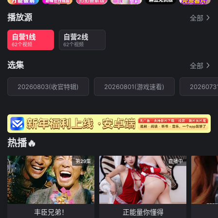
播放源
全部
自营1线
自营2线
62个视频
62个视频
选集
全部
20260803(收官特辑)
20260801(游戏速看)
2026073
热播🔥
第29集
直播中
丰臣兄弟！
正能量你懂得