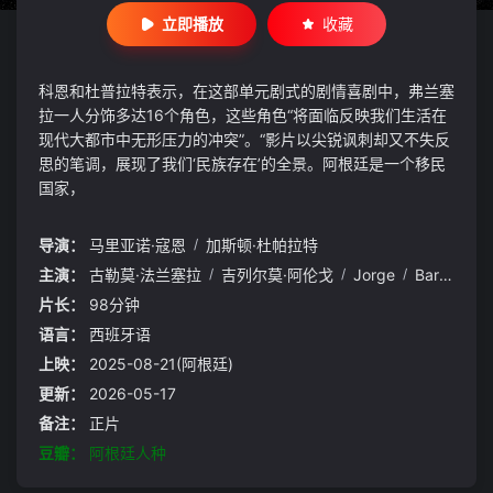
立即播放
收藏
科恩和杜普拉特表示，在这部单元剧式的剧情喜剧中，弗兰塞
拉一人分饰多达16个角色，这些角色“将面临反映我们生活在
现代大都市中无形压力的冲突”。“影片以尖锐讽刺却又不失反
思的笔调，展现了我们‘民族存在’的全景。阿根廷是一个移民
国家，
导演：
马里亚诺·寇恩
/
加斯顿·杜帕拉特
主演：
古勒莫·法兰塞拉
/
吉列尔莫·阿伦戈
/
Jorge
/
Barril
/
Giu
片长：
98分钟
语言：
西班牙语
上映：
2025-08-21(阿根廷)
更新：
2026-05-17
备注：
正片
豆瓣：
阿根廷人种