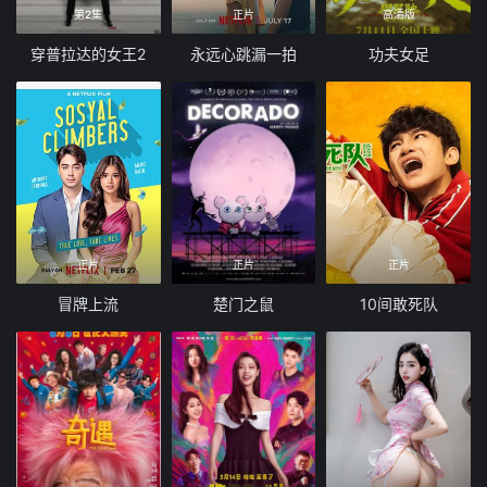
第2集
正片
高清版
穿普拉达的女王2
永远心跳漏一拍
功夫女足
正片
正片
正片
冒牌上流
楚门之鼠
10间敢死队