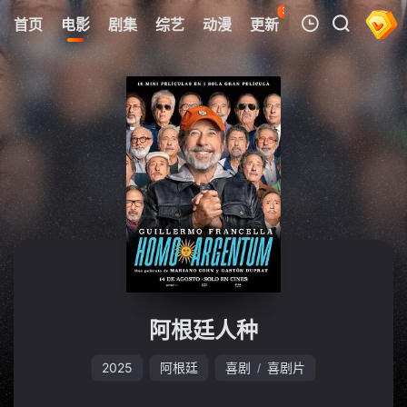
35
首页
电影
剧集
综艺
动漫
更新
热榜
APP
我的观影记录
暂无观看影片的记录
阿根廷人种
2025
阿根廷
喜剧
喜剧片
/