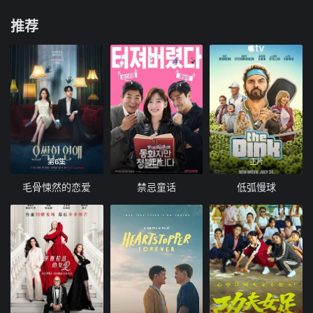
推荐
第6集
正片
正片
毛骨悚然的恋爱
禁忌童话
低弧慢球