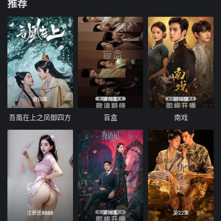
推荐
第10集
第13集
第14集
吾凰在上之凤御四方
盲盒
南戏
注册送8888
第18集
第22集