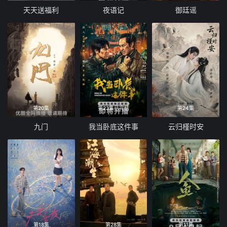
天天送福利
夜语记
御廷谣
第20集
第23集已完结
第24集
九门
我当卧底这件事
云归槿时安
第18集
第28集
第11集