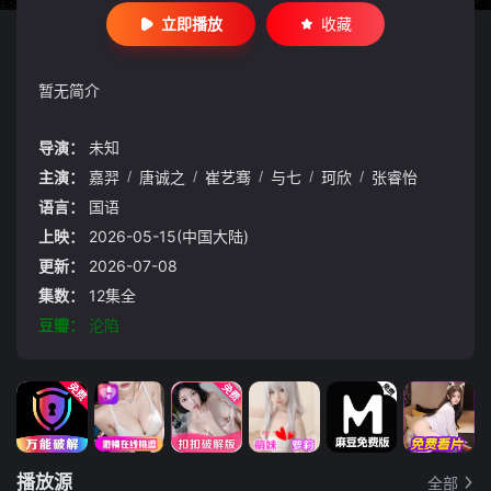
立即播放
收藏
暂无简介
导演：
未知
主演：
嘉羿
/
唐诚之
/
崔艺骞
/
与七
/
珂欣
/
张睿怡
语言：
国语
上映：
2026-05-15(中国大陆)
更新：
2026-07-08
集数：
12集全
豆瓣：
沦陷
播放源
全部