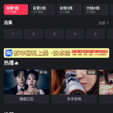
自营1线
自营2线
全球3线
大陆0线
10个视频
10个视频
12个视频
3个视频
选集
全部
1
2
3
4
5
热播🔥
第11集
第3集
婚姻之后
杀手妈咪