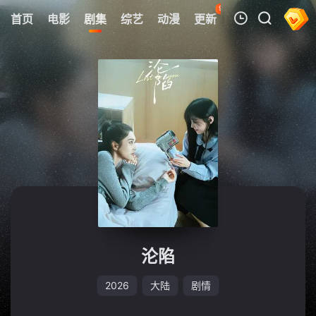
93
首页
电影
剧集
综艺
动漫
更新
热榜
APP
我的观影记录
暂无观看影片的记录
沦陷
2026
大陆
剧情