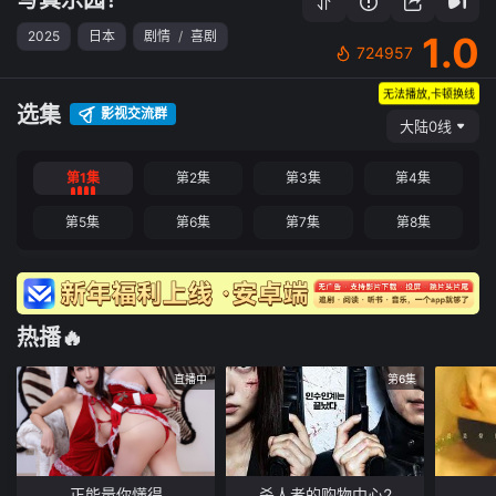
2025
日本
剧情
/
喜剧
1.0
724957
无法播放,卡顿换线
选集
影视交流群
大陆0线
第1集
第2集
第3集
第4集
第5集
第6集
第7集
第8集
热播🔥
直播中
第6集
正能量你懂得
杀人者的购物中心2