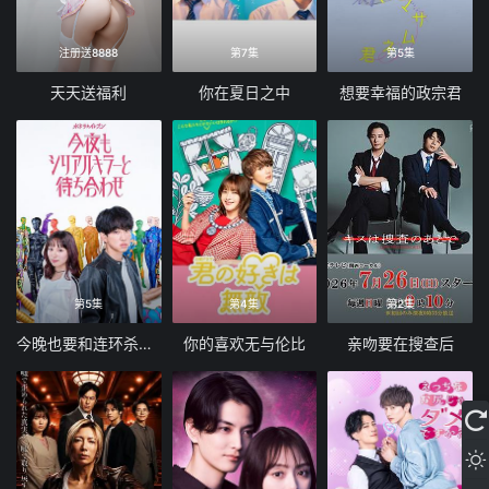
注册送8888
第7集
第5集
天天送福利
你在夏日之中
想要幸福的政宗君
第5集
第4集
第2集
今晚也要和连环杀手约会
你的喜欢无与伦比
亲吻要在搜查后