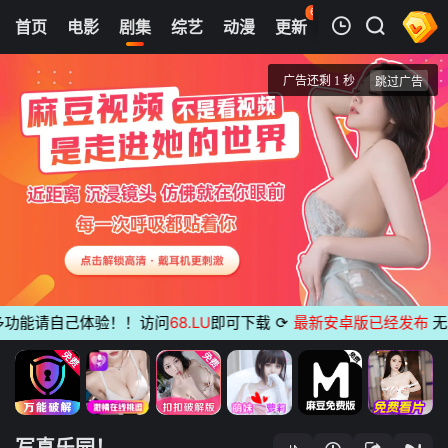
60
首页
电影
剧集
综艺
动漫
更新
热榜
APP
我的观影记录
写真乐园！
第1集
清空
能请自己体验！！访问
68.LU
即可下载
⟳
最新安卓版已经发布
无广告
写真乐园！