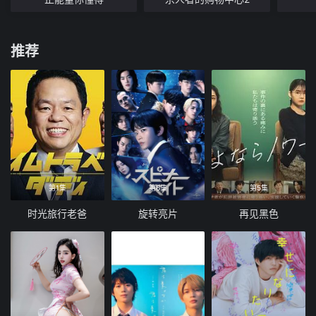
推荐
第1集
第6集
第5集
时光旅行老爸
旋转亮片
再见黑色