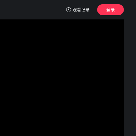
观看记录
登录
我的观影记录
背后的她，眼前的我
第01集
清空