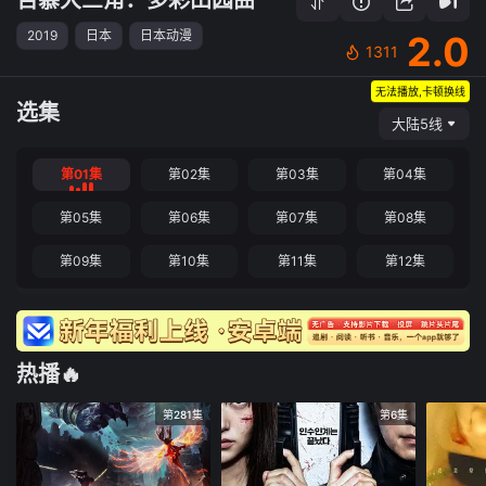
2019
日本
日本动漫
2.0
1311
无法播放,卡顿换线
选集
大陆5线
第01集
第02集
第03集
第04集
第05集
第06集
第07集
第08集
第09集
第10集
第11集
第12集
热播🔥
第281集
第6集