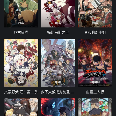
第6集
第4集
第6集
尼古喵喵
梅比乌斯之尘
令和的斑小姐
第6集
第5集
第5集
文豪野犬 汪！第二季
乡下大叔成为剑圣 第二季
雷霆三人行