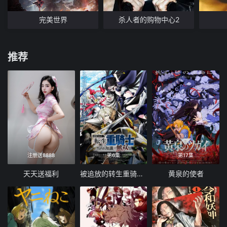
完美世界
杀人者的购物中心2
推荐
注册送8888
第6集
第17集
天天送福利
被追放的转生重骑士用游戏知识开无双
黄泉的使者