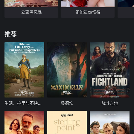
公寓黑风暴
正能量你懂得
推荐
第6集
8集全
第2集
生活、拉里与不快乐的追求：一部美国史
桑德坎
战斗之地