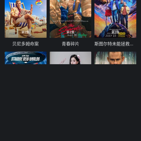
第2集
第2集
第3集
贝尼多姆命案
青春碎片
斯图尔特未能拯救宇宙
第3集
注册送8888
第1集
星际迷航，奇异新世界第四季
天天送福利
图书馆员：下一章 第二季