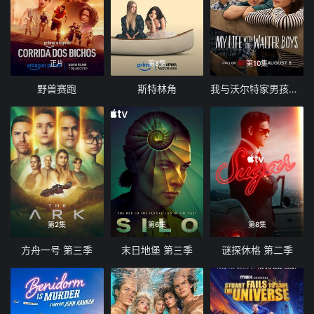
正片
第8集
第10集
野兽赛跑
斯特林角
我与沃尔特家男孩的生活 第三季
第2集
第6集
第8集
方舟一号 第三季
末日地堡 第三季
谜探休格 第二季