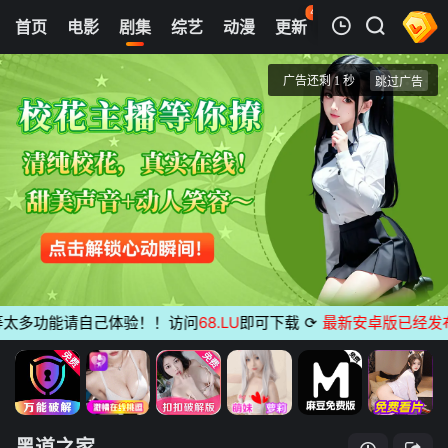
42
首页
电影
剧集
综艺
动漫
更新
热榜
APP
我的观影记录
黑道之家
第01-04集
清空
多功能请自己体验！！访问
68.LU
即可下载
⟳
最新安卓版已经发布
无
黑道之家