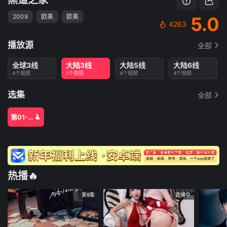
2009
欧美
欧美
5.0
4263
播放源
全部
全球3线
大陆3线
大陆5线
大陆6线
4个视频
1个视频
4个视频
4个视频
选集
全部
第01-04集
热播🔥
第9集
直播中