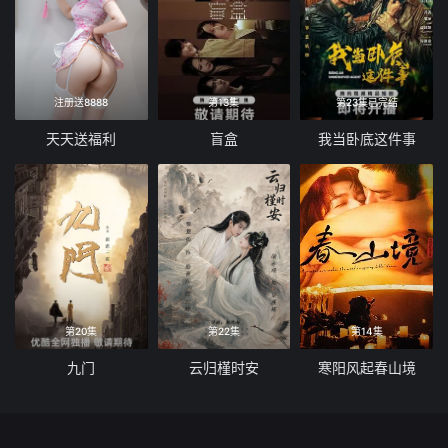
注册送8888
第13集
第23集已完结
天天送福利
盲盒
我当卧底这件事
第20集
第22集
第14集
九门
云归槿时安
寒阳风起春山境