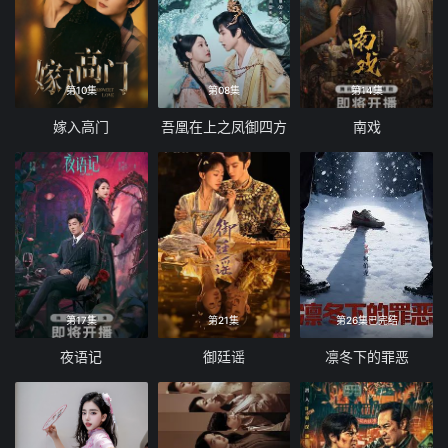
第10集
第08集
第14集
嫁入高门
吾凰在上之凤御四方
南戏
第17集
第21集
第26集已完结
夜语记
御廷谣
凛冬下的罪恶