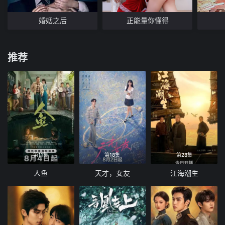
婚姻之后
正能量你懂得
推荐
第11集
第18集
第28集
人鱼
天才，女友
江海潮生