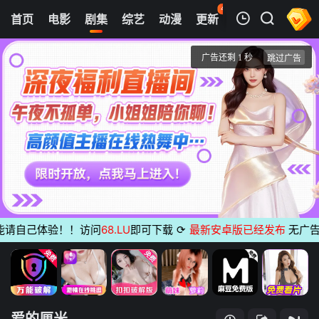
42
首页
电影
剧集
综艺
动漫
更新
热榜
APP
我的观影记录
爱的厘米
第01集
清空
自己体验！！访问
68.LU
即可下载
⟳
最新安卓版已经发布
无广告 支持
爱的厘米