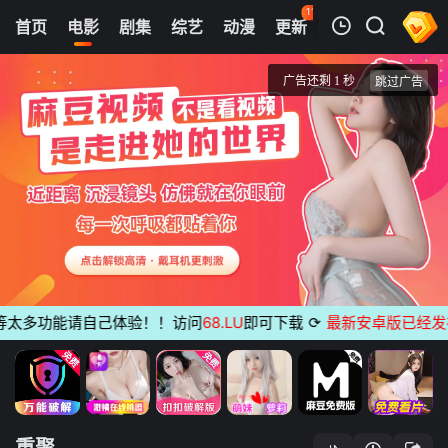
113
首页
电影
剧集
综艺
动漫
更新
热榜
APP
我的观影记录
重聚
正片
清空
太多功能请自己体验！！访问
68.LU
即可下载
⟳
最新安卓版已经发布
无
重聚