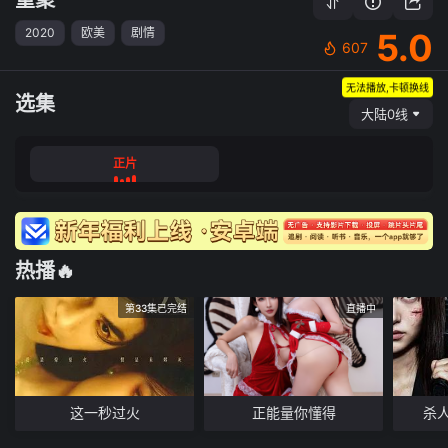
2020
欧美
剧情
5.0
607
无法播放,卡顿换线
选集
大陆0线
正片
热播🔥
第33集已完结
直播中
这一秒过火
正能量你懂得
杀