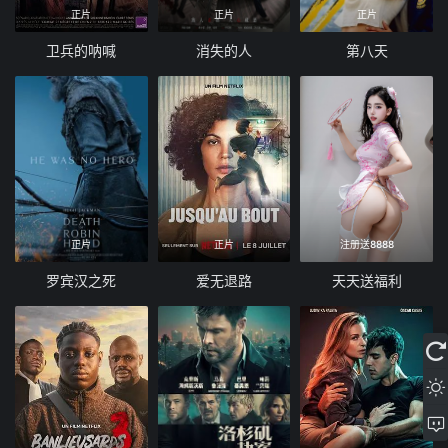
正片
正片
正片
卫兵的呐喊
消失的人
第八天
正片
正片
注册送8888
罗宾汉之死
爱无退路
天天送福利