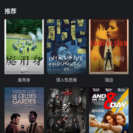
推荐
正片
正片
正片
废用身
侵入性思维
强迫