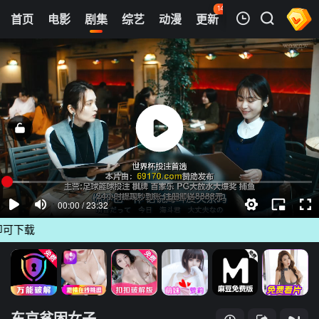
143
首页
电影
剧集
综艺
动漫
更新
热榜
APP
我的观影记录
东京贫困女子
第01集
清空
载
东京贫困女子