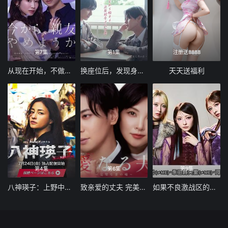
第7集
第1集
注册送8888
从现在开始，不做朋友了吧
换座位后，发现身后的男生好像喜欢我
天天送福利
第4集
第6集
第9集
八神瑛子：上野中央署组织犯罪对策课
致亲爱的丈夫 完美妻子的谎言
如果不良激战区的四天王转生成了偶像团体