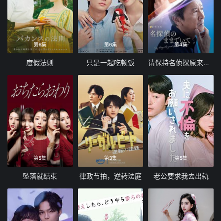
第6集
第6集
第4集
度假法则
只是一起吃顿饭
请保持名侦探原来的样子
第5集
第3集
第5集
坠落就结束
律政节拍，逆转法庭
老公要求我去出轨