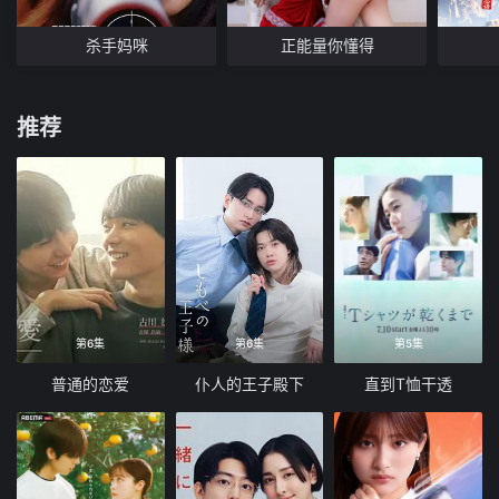
杀手妈咪
正能量你懂得
推荐
第6集
第6集
第5集
普通的恋爱
仆人的王子殿下
直到T恤干透