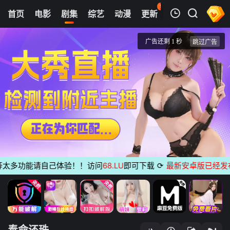
96
首页
电影
剧集
综艺
动漫
更新
热榜
APP
我的观影记录
奉命还珠
第01集
清空
多功能请自己体验！！访问
68.LU
即可下载
⟳
最新安卓版已经发布
无
奉命还珠