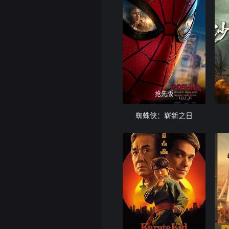
抢先版
蜘蛛侠：崭新之日