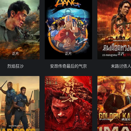
正片
正片
正片
烈焰狂沙
安昂传奇最后的气宗
末路讨债