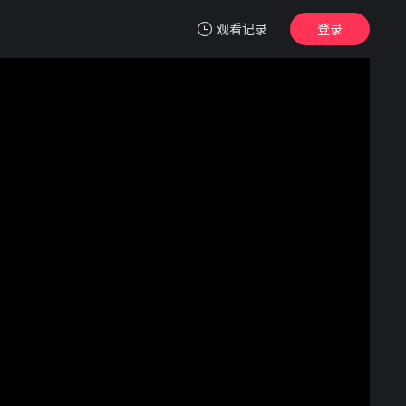
观看记录
登录
我的观影记录
小人物2
2K中字
清空