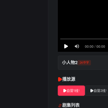
小人物2
2K中字
播放源
自营1线
自营2线
1
1
剧集列表