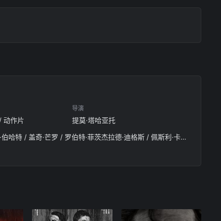
导演
 / 动作片
提莫·塔哈亚托
鲍勃·奥登科克 / 康妮·尼尔森 / 莎朗·斯通 / 科林·汉克斯 / 克里斯托弗·洛伊德 / 约翰·奥提兹 / 丹尼尔·伯哈特 / 盖奇·芒罗 / 罗伯特·菲茨杰拉德·迪格斯 / 佩斯利·卡多拉思 / 诺兰·格兰瑟姆 / 辛蒂·迈斯科