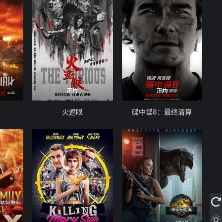
正片
正片
人
火遮眼
碟中谍8：最终清算