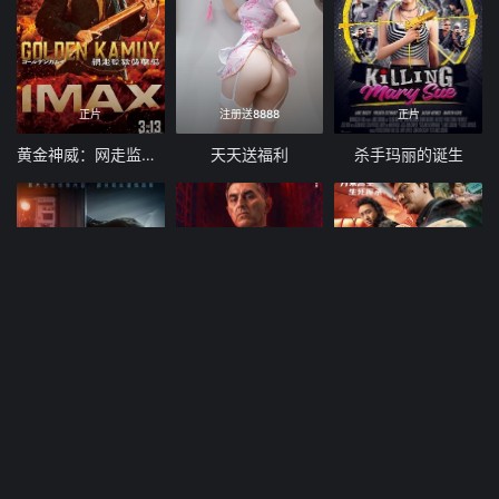
正片
注册送8888
正片
黄金神威：网走监狱袭击篇
天天送福利
杀手玛丽的诞生
正片
正片
正片
侏罗纪世界：重生
致命潮汐
万米危机