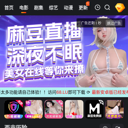
139
首页
电影
剧集
综艺
动漫
更新
热榜
APP
我的观影记录
西非历险
正片
清空
多功能请自己体验！！访问
68.LU
即可下载
⟳
最新安卓版已经发布
无
西非历险