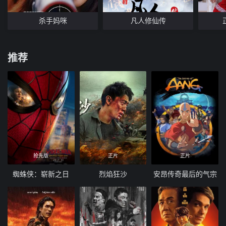
杀手妈咪
凡人修仙传
推荐
抢先版
正片
正片
蜘蛛侠：崭新之日
烈焰狂沙
安昂传奇最后的气宗