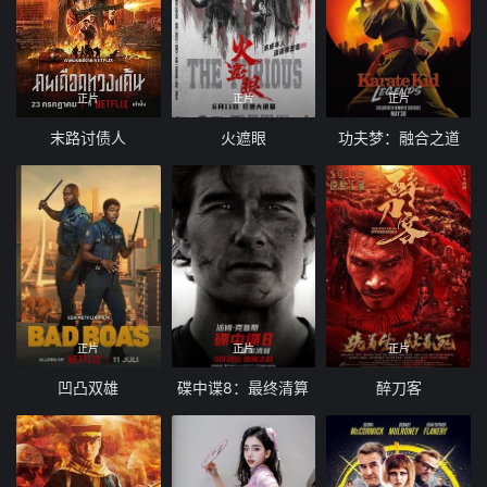
正片
正片
正片
末路讨债人
火遮眼
功夫梦：融合之道
正片
正片
正片
凹凸双雄
碟中谍8：最终清算
醉刀客