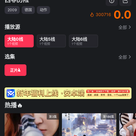
2009
德国
动作
0.0
300716
播放源
全部
大陆0线
大陆5线
大陆6线
1个视频
1个视频
1个视频
选集
全部
正片
热播🔥
第3集
第186集