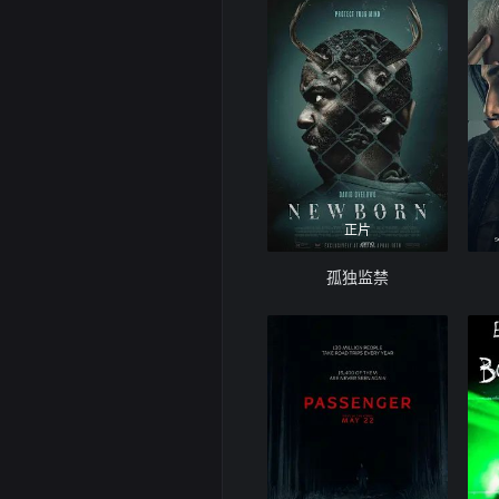
正片
孤独监禁