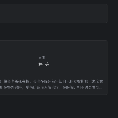
导演
程小东
饰）将长老杀死夺权，长老在临死前告知自己的女奴斯娜（朱宝意
，祖在野外遇险，受伤后返港入院治疗。在医院，祖不时会看到斯
在家中的祖瞒着艾达，渐渐与斯娜产生了感情。与此同时，邪派
但先行一步的对手，早已逼近了他们的身边……