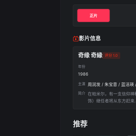
正片
影片信息
奇缘 奇緣
评分 1.0
年份
1986
主演
周润发 / 朱宝意 / 蓝洁瑛 
简介
在帕米尔，有一支信仰神
饰）继任者将从东方赶来
娜的幻影。不久，斯娜亦
头目来到香港，意欲杀害
推荐