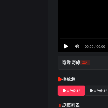
奇缘 奇緣
正片
播放源
大陆0线
大陆6线
1
1
剧集列表