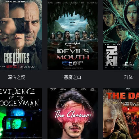
正片
正片
正片
深信之疑
恶魔之口
群体