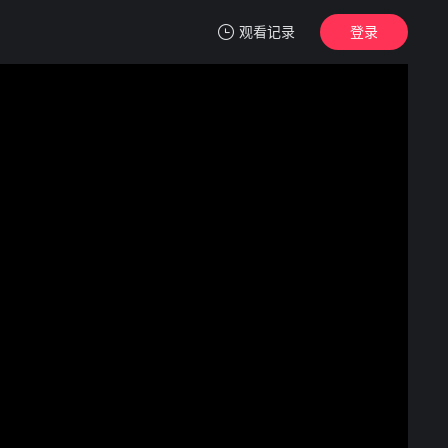
观看记录
登录
我的观影记录
奇缘 奇緣
正片
清空