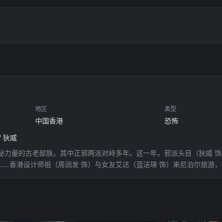
地区
类型
中国香港
恐怖
/ 狄威
秘力量的古老部族，其中正邪两派对峙多年。这一年，邪派头目（狄威 
……香港设计师祖（周润发 饰）与女友艾达（蓝洁瑛 饰）来尼泊尔旅游
来到香港，并赶到医院将祖的伤治好，而且赋予他特异功能。将斯娜收留
祖和斯娜。斯娜为了完成前任主人的嘱托，暗示祖前往尼泊尔收服邪派，