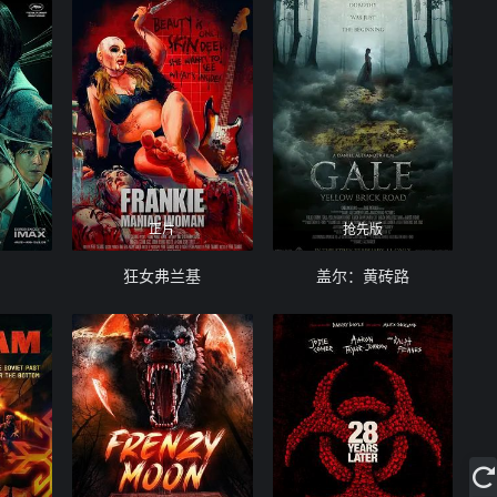
正片
抢先版
狂女弗兰基
盖尔：黄砖路