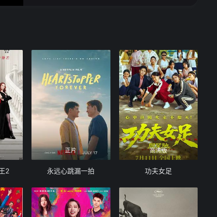
正片
高清版
王2
永远心跳漏一拍
功夫女足