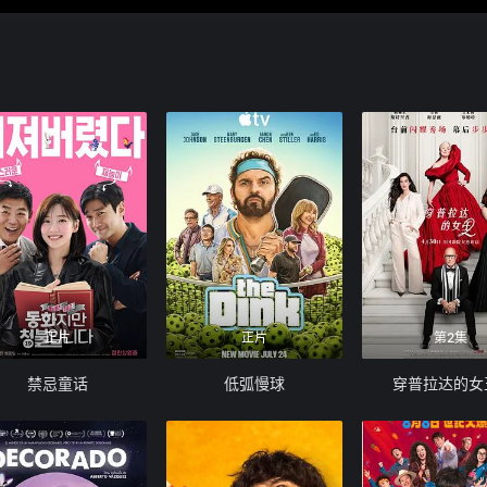
正片
正片
第2集
禁忌童话
低弧慢球
穿普拉达的女