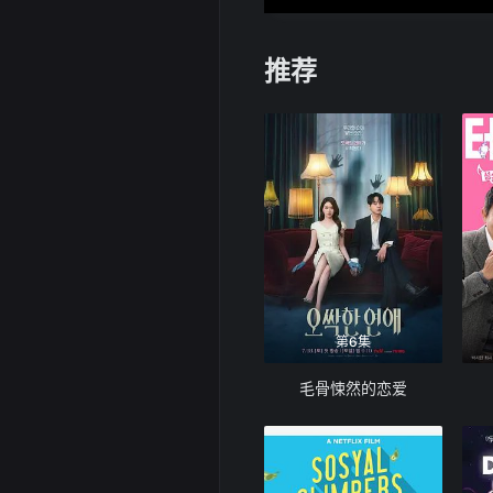
推荐
第6集
毛骨悚然的恋爱