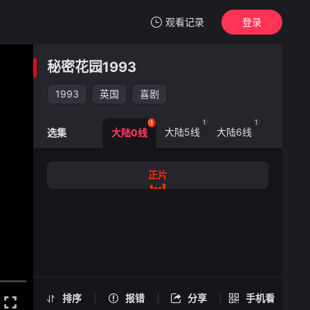
观看记录
登录
我的观影记录
秘密花园1993
秘密花园1993
正片
1993
英国
喜剧
清空
1
1
1
大陆5线
大陆6线
选集
大陆0线
秘密花园1993 -正片
正片
手机扫一扫继续看
排序
报错
分享
手机看