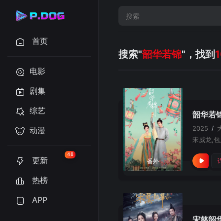
首页
搜索"
韶华若锦
"，找到
1
电影
剧集
综艺
韶华若
2025
/
动漫
宋威龙,包
48
更新
番外
热榜
APP
宋慈韶