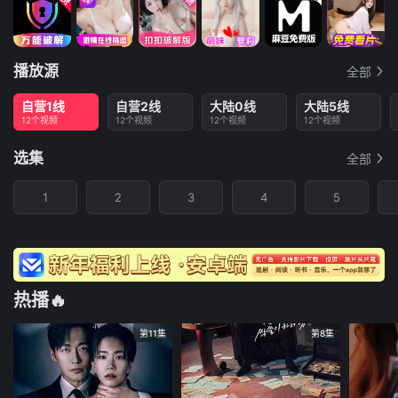
播放源
全部
自营1线
自营2线
大陆0线
大陆5线
12个视频
12个视频
12个视频
12个视频
选集
全部
1
2
3
4
5
热播🔥
第11集
第8集