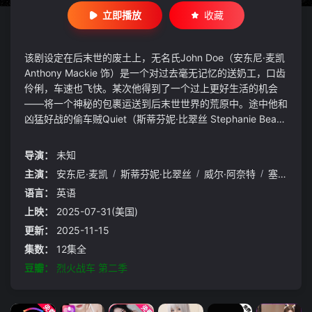
立即播放
收藏
该剧设定在后末世的废土上，无名氏John Doe（安东尼·麦凯
Anthony Mackie 饰）是一个对过去毫无记忆的送奶工，口齿
伶俐，车速也飞快。某次他得到了一个过上更好生活的机会
——将一个神秘的包裹运送到后末世世界的荒原中。途中他和
凶猛好战的偷车贼Quiet（斯蒂芬妮·比翠丝 Stephanie Beatri
z 饰）建立了敌对关系，两人在这条道路上面临各种威胁：野
蛮的掠夺者和开冰激凌卡车的精神错乱的小丑（威尔·阿奈特
导演：
未知
Will Arnett 配音）。
主演：
安东尼·麦凯
/
斯蒂芬妮·比翠丝
/
威尔·阿奈特
/
塞勒·贝尔·柯达
语言：
英语
上映：
2025-07-31(美国)
更新：
2025-11-15
集数：
12集全
豆瓣：
烈火战车 第二季