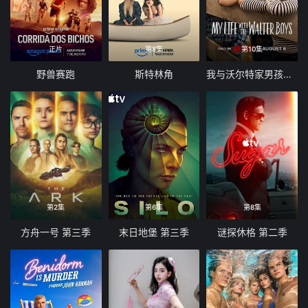
正片
第8集
第10集
野兽赛跑
斯特林角
我与沃尔特家男孩的生活 第三季
第2集
第6集
第8集
方舟一号 第三季
末日地堡 第三季
谜探休格 第二季