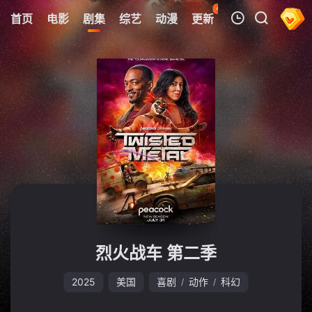
42
首页
电影
剧集
综艺
动漫
更新
热榜
APP
我的观影记录
暂无观看影片的记录
烈火战车 第二季
2025
美国
喜剧
动作
科幻
/
/