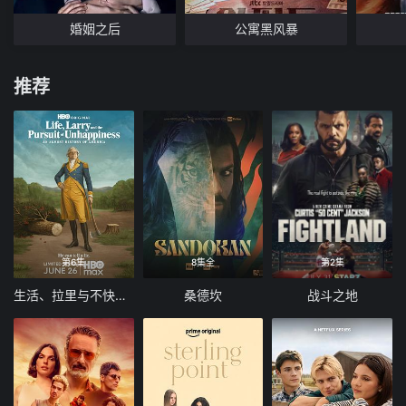
婚姻之后
公寓黑风暴
推荐
第6集
8集全
第2集
生活、拉里与不快乐的追求：一部美国史
桑德坎
战斗之地