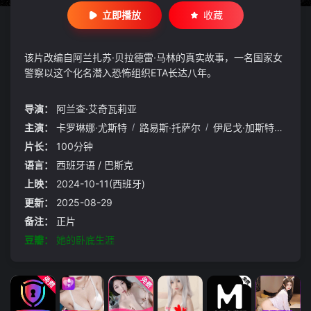
立即播放
收藏
该片改编自阿兰扎苏·贝拉德雷·马林的真实故事，一名国家女
警察以这个化名潜入恐怖组织ETA长达八年。
导演：
阿兰查·艾奇瓦莉亚
主演：
卡罗琳娜·尤斯特
/
路易斯·托萨尔
/
伊尼戈·加斯特西
/
迭
片长：
100分钟
语言：
西班牙语 / 巴斯克
上映：
2024-10-11(西班牙)
更新：
2025-08-29
备注：
正片
豆瓣：
她的卧底生涯