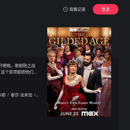
观看记录
登录
我的观影记录
开牺牲。歌剧院之战
暂无观看影片的记录
项，这个奖项能把他们一
如果这场赌局不会先毁
到了一位来自纽波特的英
牲自己真正珍视的东
本顿
/
泰莎·法米加
/
哈里·理查森
/
布莱克·里特森