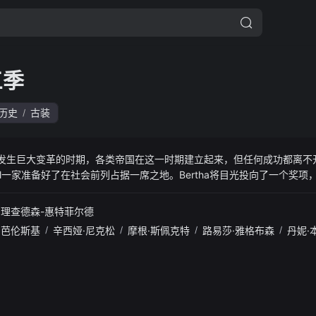
三季
历史
古装
/
会发生巨大变革的时期，各类帝国在这一时期建立起来，但任何成功都离不
ell一家准备好了在社会前列占据一席之地。Bertha将目光投向了一个奖
George冒着倾家荡产的风险，进行了一场能彻底改变铁路行业的赌局，
一家陷入混乱，因为Agnes拒绝接受Ada作为女主人的新位置。Peggy遇
·理查德森-惠特菲尔德
并不是很欣赏。当整个纽约都在匆忙迈向未来时，各位的野心可能会以牺
·芭伦斯基
/
辛西娅·尼克松
/
摩根·斯佩克特
/
路易莎·雅格布森
/
丹妮·