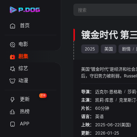
首页
镀金时代 第
电影
2025
美国
剧情
/
剧集
综艺
美国“镀金时代”是经济和社
后，守旧势力被削弱，Russ
动漫
家提升到难以想象的高度，而
了他的话。街对面，Brook
导演：
迈克尔·恩格勒
/
莎莉
俊医生，他的家人对她的事业
116
更新
主演：
凯莉·库恩
/
克里斯汀
西为代价。
片长：
60分钟
热榜
语言：
英语
APP
上映：
2025-06-22(美国)
更新：
2026-01-25