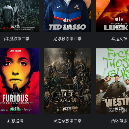
第7集
第1集
第5集
百年孤独第二季
足球教练第四季
幸运女神
第4集
第7集
第5集
狂怒追缉
龙之家族第三季
西区帮派