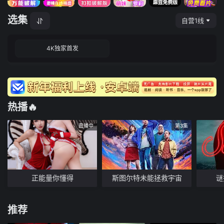
选集
自营1线
4K独家首发
热播🔥
直播中
第3集
正能量你懂得
斯图尔特未能拯救宇宙
谜
推荐