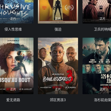
正片
正片
正片
侵入性思维
强迫
卫兵的呐
正片
正片
正片
爱无退路
郊区男孩3
洛杉矶劫