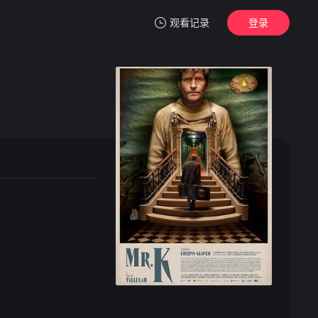
观看记录
登录
我的观影记录
暂无观看影片的记录