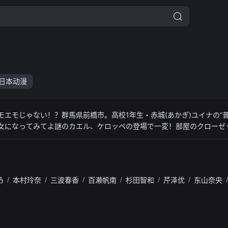
日本动漫
モエモじゃない！？群馬県前橋市。高校1年生・赤城(あかぎ)ユイナの”
女になってみてよ謎のカエル、ケロッペの登場で一変！部屋のクローゼ
と)アズ 「アンタには魔女になる本気度が足りない！」北原(きたはら)
ない？」三俣(みつまた)チョコ 「夢が見れるって素敵だよ！ ハピハピ
私、長いものには巻かれろタイプなの♪」うん、5人だとなんか楽しいこと
私たち前橋ウィッチーズが、あなたの願いを叶えます。赤城ユイナ 「
乃
/
本村玲奈
/
三波春香
/
百濑帆南
/
杉田智和
/
芹泽优
/
东山奈央
/
あなたのお花、咲かせる場所」歌って踊る、魔法の花屋（in商店街）、ミ