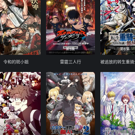
第6集
第5集
第6集
令和的斑小姐
雷霆三人行
第4集
第5集
第7集