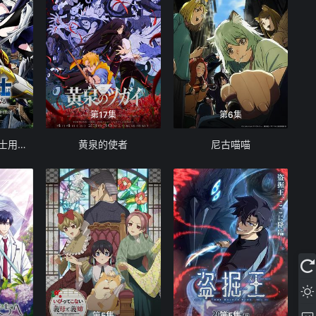
第17集
第6集
被追放的转生重骑士用游戏知识开无双
黄泉的使者
尼古喵喵
第5集
第5集