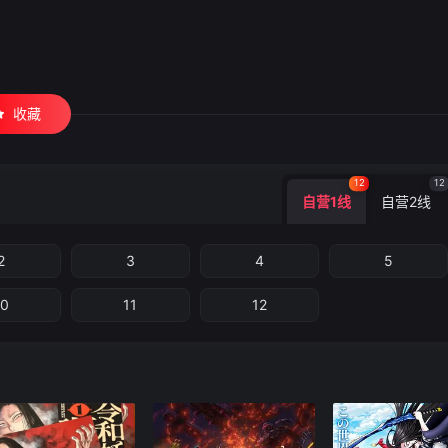
收藏
12
12
自营1线
自营2线
2
3
4
5
10
11
12