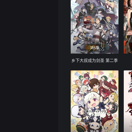
第5集
乡下大叔成为剑圣 第二季
第6集