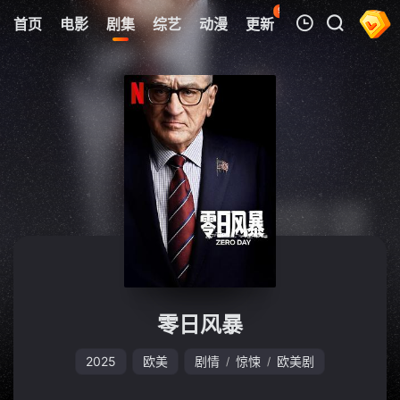
95
首页
电影
剧集
综艺
动漫
更新
热榜
APP
我的观影记录
暂无观看影片的记录
零日风暴
2025
欧美
剧情
惊悚
欧美剧
/
/