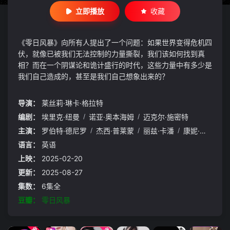
立即播放
收藏
《零日风暴》向所有人提出了一个问题：如果世界变得危机四
伏，就像已被我们无法控制的力量撕裂，我们该如何找到真
相？而在一个阴谋论和诡计盛行的时代，这些力量中有多少是
我们自己造成的，甚至是我们自己想象出来的？
导演：
莱丝莉·琳卡·格拉特
编剧：
埃里克·纽曼
/
诺亚·奥本海姆
/
迈克尔·施密特
主演：
罗伯特·德尼罗
/
杰西·普莱蒙
/
丽兹·卡潘
/
康妮·布里顿
/
语言：
英语
上映：
2025-02-20
更新：
2025-08-27
集数：
6集全
豆瓣：
零日风暴