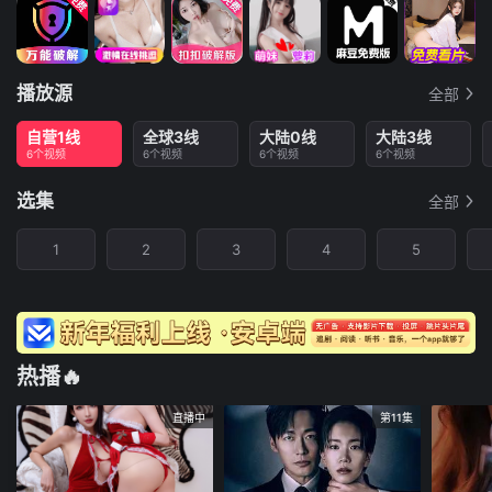
播放源
全部
自营1线
全球3线
大陆0线
大陆3线
6个视频
6个视频
6个视频
6个视频
选集
全部
1
2
3
4
5
热播🔥
直播中
第11集