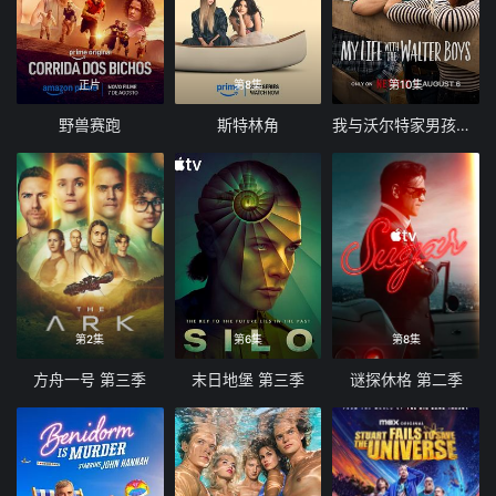
正片
第8集
第10集
野兽赛跑
斯特林角
我与沃尔特家男孩的生活 第三季
第2集
第6集
第8集
方舟一号 第三季
末日地堡 第三季
谜探休格 第二季