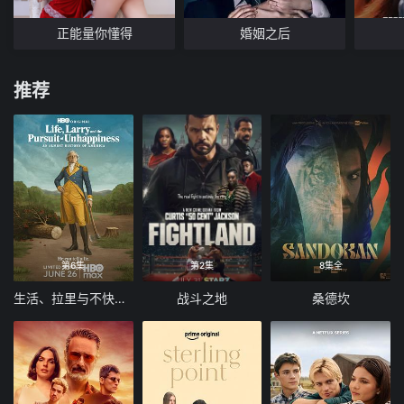
正能量你懂得
婚姻之后
推荐
第6集
第2集
8集全
生活、拉里与不快乐的追求：一部美国史
战斗之地
桑德坎