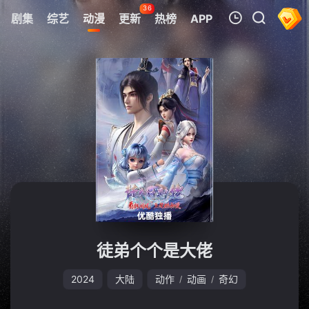
36
剧集
综艺
动漫
更新
热榜
APP
我的观影记录
暂无观看影片的记录
徒弟个个是大佬
2024
大陆
动作
动画
奇幻
/
/