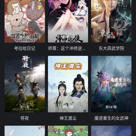
第43集
第187集
第5集
考拉绘日记
师尊：这个冲师逆徒才不是圣子 动态漫画
东大高武学院
第17集
第120集
第141集
将夜
禅王渡尘
魔道重生的女武神