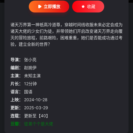
立即播放
收藏
诸天万界第一神祇高冷道尊，穿越时间线收服未来必定会成为
诸天大佬的少女们为徒，并带领她们开启改变诸天万界走向覆
灭的冒险旅程，前路艰险，困难重重，她们是否能成功通过考
验，建立全新的世界？
导演：
张小亮
编剧：
赵婉伊
主演：
未知主演
片长：
12分钟
语言：
国语
上映：
2024-10-28
更新：
2025-03-29
连载：
更新至【40】
豆瓣：
徒弟个个是大佬