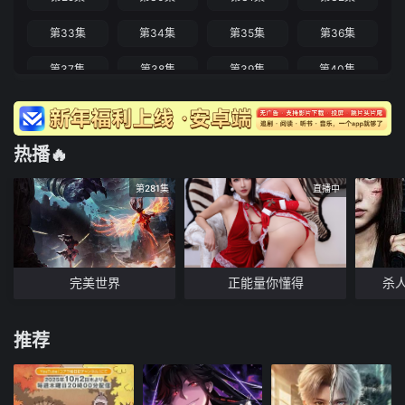
第33集
第34集
第35集
第36集
第37集
第38集
第39集
第40集
热播🔥
第281集
直播中
完美世界
正能量你懂得
杀
推荐