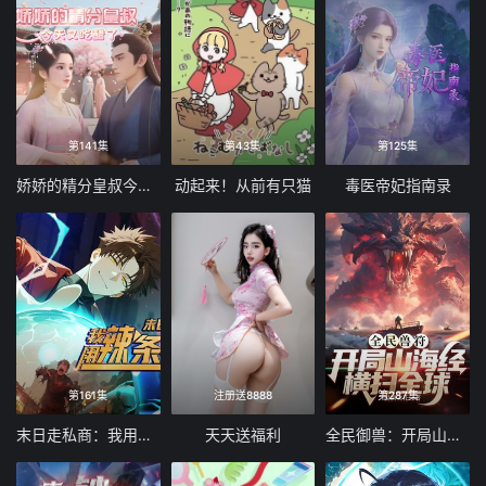
第141集
第43集
第125集
娇娇的精分皇叔今天又吃醋了
动起来！从前有只猫
毒医帝妃指南录
第161集
注册送8888
第287集
末日走私商：我用辣条换金砖动态漫画
天天送福利
全民御兽：开局山海经，我横扫全球