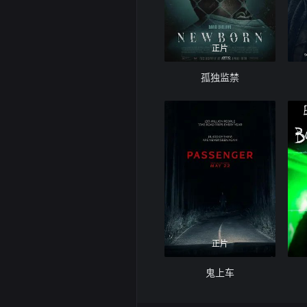
正片
孤独监禁
正片
鬼上车