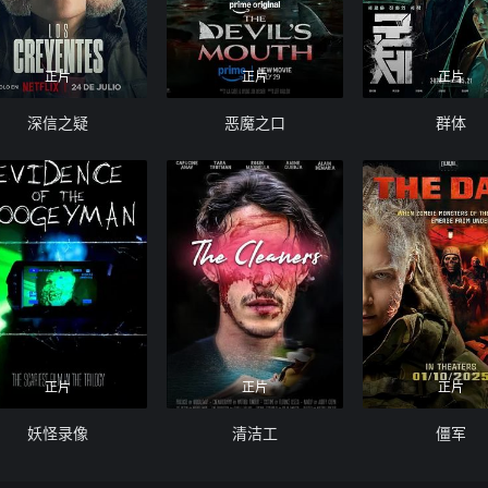
正片
正片
正片
深信之疑
恶魔之口
群体
正片
正片
正片
妖怪录像
清洁工
僵军