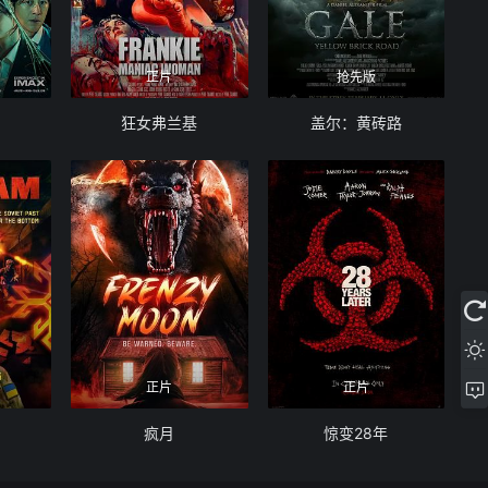
正片
抢先版
狂女弗兰基
盖尔：黄砖路
正片
正片
疯月
惊变28年