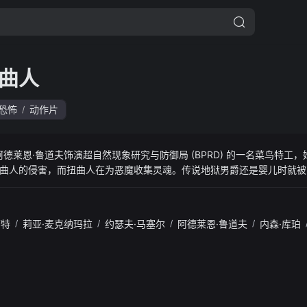
曲人
恐怖
动作片
/
阿德莱恩·鲁道夫饰演超自然现象研究与防御局 (BPRD) 的一名菜鸟特工
人的侵害，而扭曲人在为恶魔收集灵魂。传说地狱男爵还是婴儿时就被BPR
holm教授发现，并被培养来保护人类免受比他更不开明的怪物的侵害。
怀特
/
莉亚·麦克纳玛拉
/
约瑟夫·马塞尔
/
阿德莱恩·鲁道夫
/
内森·库珀