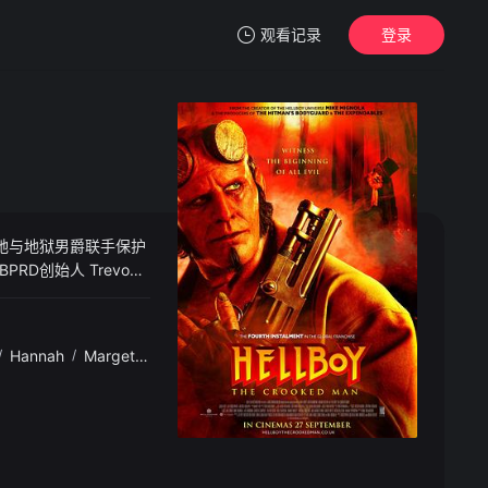
观看记录
登录
我的观影记录
，她与地狱男爵联手保护
暂无观看影片的记录
D创始人 Trevo
/
Hannah
/
Margetson
/
马丁·巴辛达莱