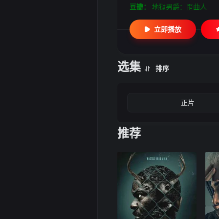
豆瓣：
地狱男爵：歪曲人
立即播放
选集
排序
正片
推荐