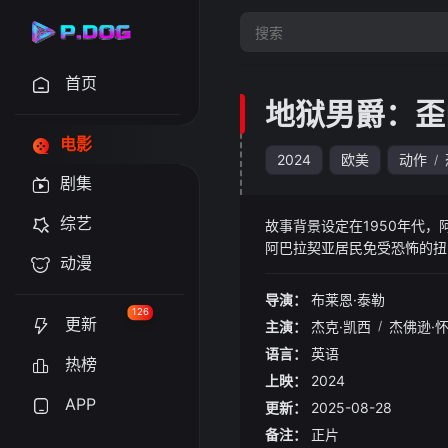
首页
地狱男爵：歪
电影
2024
欧美
动作
/
剧集
综艺
故事背景设定在1950年代，
阿巴拉契亚居民免受恐怖的扭曲
动漫
r"Broom" Brutten
导演：
布莱恩·泰勒
126
更新
主演：
杰克·凯西
/
杰佛逊·
语言：
英语
热榜
上映：
2024
APP
更新：
2025-08-28
备注：
正片