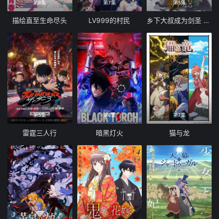
第6集
第7集
第5集
描绘直至生命尽头
LV999的村民
乡下大叔成为剑圣 第二季
第5集
第6集
第7集
雷霆三人行
暗黑灯火
猫与龙