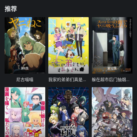
推荐
第6集
第6集
第12集
尼古喵喵
我家的弟弟们真是让您费心了
躲在超市后门抽烟的两人