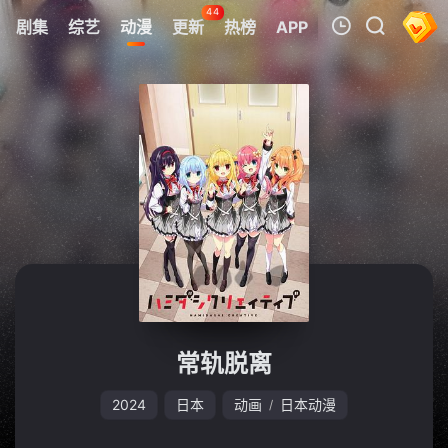
44
剧集
综艺
动漫
更新
热榜
APP
我的观影记录
暂无观看影片的记录
常轨脱离
2024
日本
动画
日本动漫
/