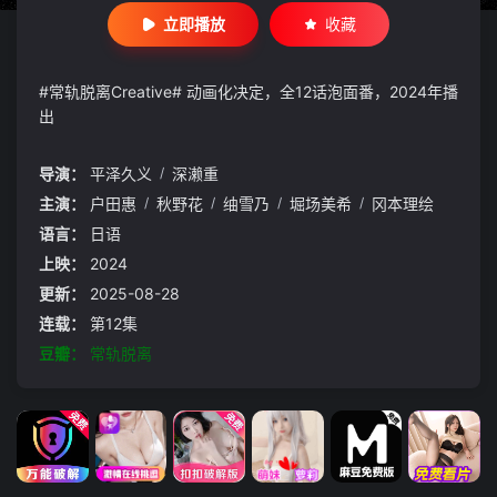
立即播放
收藏
#常轨脱离Creative# 动画化决定，全12话泡面番，2024年播
出
导演：
平泽久义
/
深濑重
主演：
户田惠
/
秋野花
/
䌷雪乃
/
堀场美希
/
冈本理绘
语言：
日语
上映：
2024
更新：
2025-08-28
连载：
第12集
豆瓣：
常轨脱离