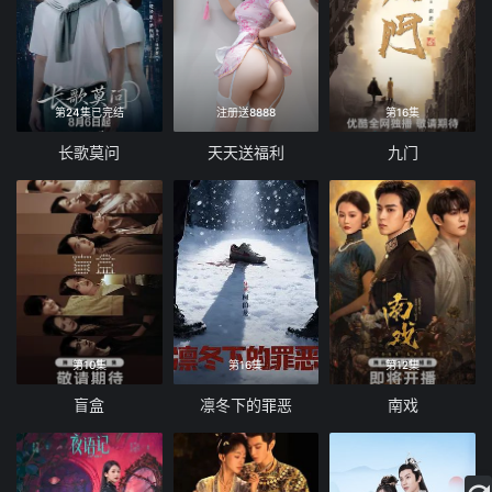
第24集已完结
注册送8888
第16集
长歌莫问
天天送福利
九门
第10集
第16集
第12集
盲盒
凛冬下的罪恶
南戏