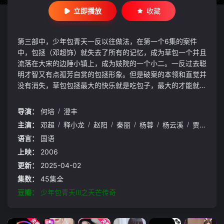
立即播放
收藏
第三部中，少年包青天一反以往做法，在第一个6集的案件
中，包拯（邓超饰）就失去了所有的记忆，成为草包一个并且
流落在大宋的边陲小镇上，成为妓院的一个小二。一反过去聪
明才智又有点孤芳自赏的包拯形象。但是破案的本领和直觉并
没有消失，草包包拯最大的快乐就是吃包子，最大的才能就是
破案。然而本套6个系列全部和一个叫“天芒”的东西有关。所
有的案件到最后都直指天芒。这次出现的姑娘叫小蛮（秦丽
导演：
何培
/
澄丰
饰），善良可爱的她一直保护着包拯。而公孙策（赵阳饰）则
主演：
邓超
/
释小龙
/
赵阳
/
秦丽
/
杨蓉
/
杨云溪
/
贾一平
/
一改过去风流倜傥的翩翩佳公子形象，而成为一个不太解风情
语言：
国语
的呆头鹅，与占卜姑娘的感情戏一波三折趣味横生。而在这个
边陲小镇上，有着一个最美丽的少女叫肖若水，大家都疼爱
上映：
2006
她。寻找天芒，医治柴郡主的病，然而当天芒已经呼之欲出之
更新：
2025-04-02
时，所有的人的面目全部都跟我们熟悉的不一样了。包拯才发
集数：
45集全
现，这一切好像都是一个圈套，不管是自己的失忆，还是善良
豆瓣：
少年包青天Ⅲ之天芒传奇
的若水，还是自己心之所系的小蛮……