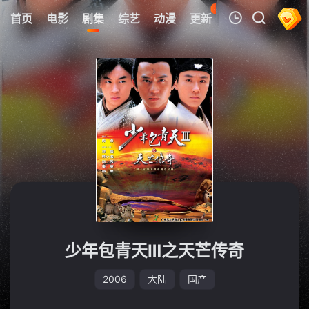
37
首页
电影
剧集
综艺
动漫
更新
热榜
APP
我的观影记录
暂无观看影片的记录
少年包青天Ⅲ之天芒传奇
2006
大陆
国产