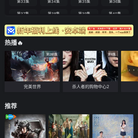
第33集
第34集
第35集
第36集
第37集
第38集
第39集
第40集
第41集
第42集
第43集
第44集
热播🔥
第281集
第6集
完美世界
杀人者的购物中心2
推荐