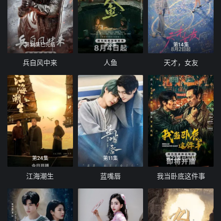
第36集已完结
第8集
第14集
兵自风中来
人鱼
天才，女友
第24集
第11集
第23集已完结
江海潮生
蓝嘴唇
我当卧底这件事