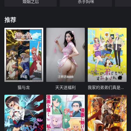
婚姻之后
杀手妈咪
推荐
第6集
注册送8888
第6集
猫与龙
天天送福利
我家的弟弟们真是让您费心了