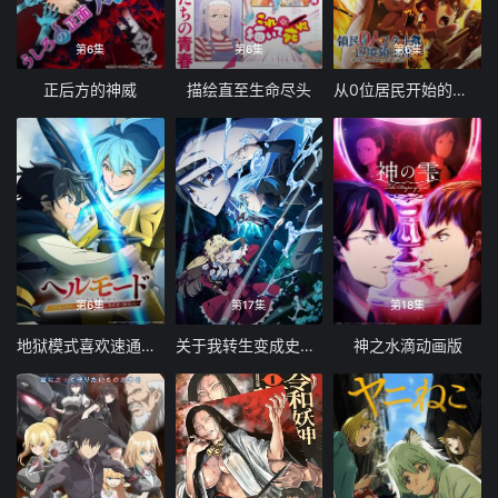
第6集
第6集
第6集
正后方的神威
描绘直至生命尽头
从0位居民开始的边境领主大人
第6集
第17集
第18集
地狱模式喜欢速通游戏的玩家在废设定异世界无双 第二季
关于我转生变成史莱姆这档事第四季
神之水滴动画版