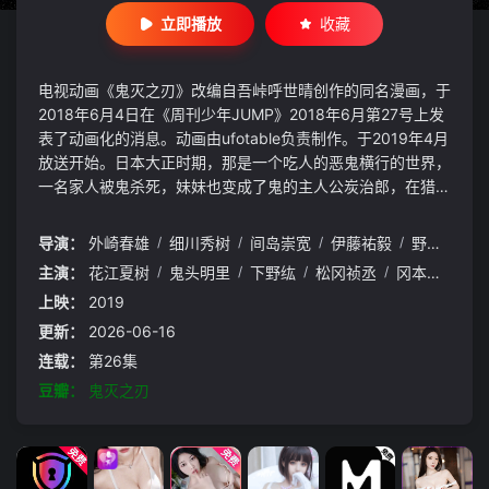
立即播放
收藏
电视动画《鬼灭之刃》改编自吾峠呼世晴创作的同名漫画，于
2018年6月4日在《周刊少年JUMP》2018年6月第27号上发
表了动画化的消息。动画由ufotable负责制作。于2019年4月
放送开始。日本大正时期，那是一个吃人的恶鬼横行的世界，
一名家人被鬼杀死，妹妹也变成了鬼的主人公炭治郎，在猎鬼
人的指引下，成为了鬼猎人组织“鬼杀队”的一员，为了让妹妹
祢豆子变回人类，为了讨伐杀害家人的恶鬼，为了斩断悲伤的
导演：
外崎春雄
/
细川秀树
/
间岛崇宽
/
伊藤祐毅
/
野中卓也
/
连锁而展开了战斗。
主演：
花江夏树
/
鬼头明里
/
下野纮
/
松冈祯丞
/
冈本信彦
/
上映：
2019
更新：
2026-06-16
连载：
第26集
豆瓣：
鬼灭之刃