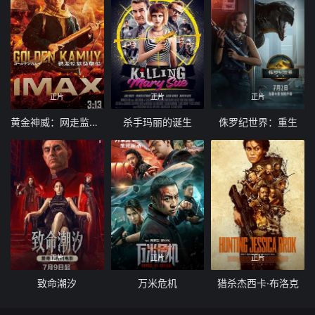
正片
正片
正片
黄金神威：网走监狱袭击篇
杀手玛丽的诞生
侏罗纪世界：重生
正片
正片
正片
致命潮汐
万米危机
猎杀杰西卡·布洛克