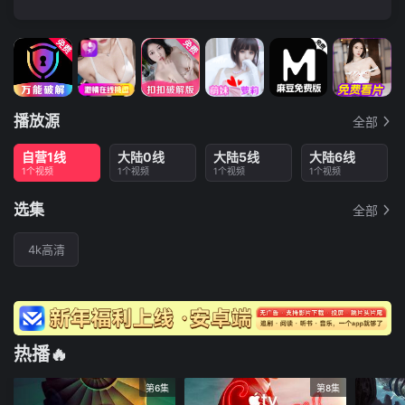
播放源
全部
自营1线
大陆0线
大陆5线
大陆6线
1个视频
1个视频
1个视频
1个视频
选集
全部
4k高清
热播🔥
第6集
第8集