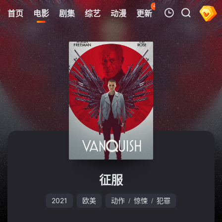
43
首页
电影
剧集
综艺
动漫
更新
热榜
APP
我的观影记录
暂无观看影片的记录
征服
2021
欧美
动作
惊悚
犯罪
/
/