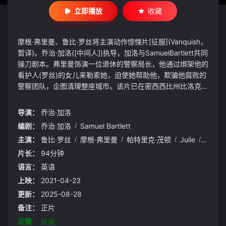
立即播放
收藏
摩根·弗里曼、鲁比·罗丝将主演动作惊悚片[征服](Vanquish，
暂译)。乔治·加洛([中间人])执导，加洛与SamuelBartlett共同
操刀剧本。弗里曼饰演一位退休的警察局长，他通过绑架他的
看护人(罗丝)的女儿来勒索她，迫使她帮助他，欺骗他腐败的
警察团队，企图清理整座城市。该片已在密西西比州比洛克西
开拍。
导演：
乔治·加洛
编剧：
乔治·加洛
/
Samuel Bartlett
主演：
鲁比·罗丝
/
摩根·弗里曼
/
帕特里克·茂顿
/
Julie
/
Lott
/
片长：
94分钟
语言：
英语
上映：
2021-04-23
更新：
2025-08-28
备注：
正片
豆瓣：
征服