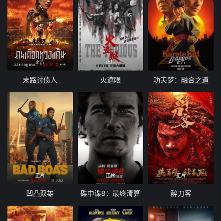
正片
正片
正片
末路讨债人
火遮眼
功夫梦：融合之道
正片
正片
正片
凹凸双雄
碟中谍8：最终清算
醉刀客