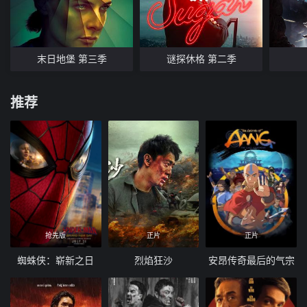
末日地堡 第三季
谜探休格 第二季
推荐
抢先版
正片
正片
蜘蛛侠：崭新之日
烈焰狂沙
安昂传奇最后的气宗